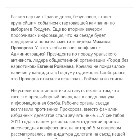
Раскол партии «Правое дело», безусловно, станет
крупнейшим событием стартовавшей кампании по
выборам в Госдуму. Еще во вторник вечером
просочилась информация, что на съезде будет
предпринята попытка сместить лидера
Михаила
Прохорова
. У того якобы возник конфликт с
Администрацией Президента по поводу уральского
активиста, лидера общественной организации «Город без
наркотиков»
Евгения Ройзмана
. Кремлю не понравилось
наличие у кандидата в Госдуму судимости. Сообщалось,
что Прохоров отказался исключать Ройзмана из списка.
Не успели политаналитики затянуть песнь о том, что
«все это предвыборный пиар», как в среду рванула
информационная бомба. Рабочие органы съезда
возглавили противники Прохорова, вместо фамилий
избранных делегатов стали звучать иные. «…9 сентября
2011 года в нашем региональном отделении прошла
внеочередная конференция, на которой 5-м вопросом
рассматривалась кандидатура делегата на съезд нашей