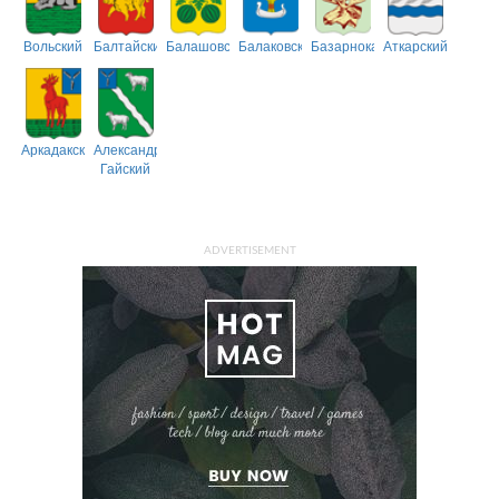
Вольский
Балтайский
Балашовский
Балаковский
Базарнокарабулакский
Аткарский
Аркадакский
Александрово-
Гайский
ADVERTISEMENT