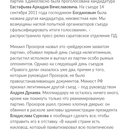
партии. Единогласно была проголосована кандидатура
Евстафьева Аркадия Вячеславовича
. На съезде 14
сентября 2011 года господином
Богдановым
была
названа другая кандидатура, неизвестная нам. Мы
возмущены наглой попыткой организаторов съезда
сфальсифицировать итоги голосования», –
распространило пресс-релиз саратовское отделение ПД.
Михаил Прохоров назвал это «рейдерским захватом
партии», объявил первый день съезда нелегитимным,
распустил исполком и выгнал из партии особо рьяных
оппонентов. Однако на следующий день съездов
«Правого дела» оказалось уже два, причем у того,
которым руководил Прохоров, не было
правоустанавливающих документов. Минюст РФ
признал легитимным другой съезд – под руководством
Андрея Дунаева
. Миллиардеру не осталось ничего иного,
кроме как покинуть только что реанимированную
партию. Прохоров ушел, громко хлопнув дверью: он
обвинил в расколе замглавы администрации президента
Владислава Суркова
и пообещал сделать все, чтобы
отправить его в отставку. «В нашей стране есть
кукловод, который приватизировал всю политическую