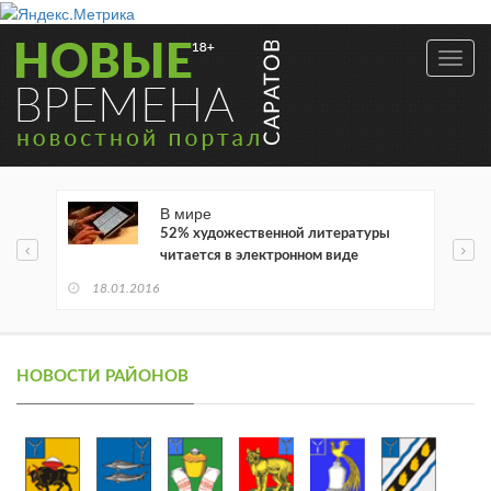
Toggl
navig
В мире
52% художественной литературы
читается в электронном виде
18.01.2016
НОВОСТИ РАЙОНОВ