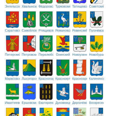
Энгельсский
Хвалынский
Фёдоровский
Турковский
Татищевский
Советский
Саратовский
Самойловский
Ртищевский
Романовский
Ровенский
Пугачёвский
Питерский
Петровский
Перелюбский
Озинский
Новоузенский
Новобурасский
Марксовский
Лысогорский
Краснопартизанский
Краснокутский
Красноармейский
Калининский
Ивантеевский
Ершовский
Екатериновский
Духовницкий
Дергачёвский
Воскресенский