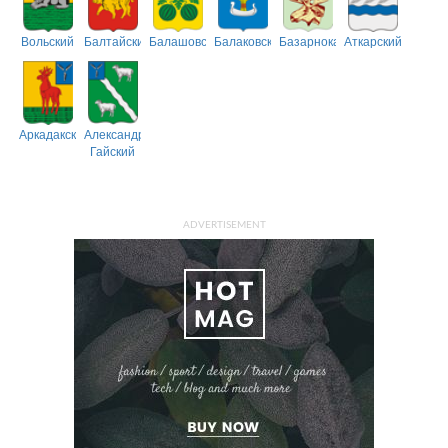
Вольский
Балтайский
Балашовский
Балаковский
Базарнокарабулакский
Аткарский
Аркадакский
Александрово-
Гайский
ADVERTISEMENT