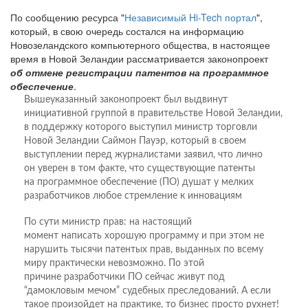
По сообщению ресурса "
Независимый Hi-Tech портал
",
который, в свою очередь состался на информацию
Новозеландского компьютерного общества, в настоящее
время в Новой Зеландии рассматривается законопроект
об отмене регистрации патентов на программное
обеспечение
.
Вышеуказанный законопроект был выдвинут
инициативной группой в правительстве Новой Зеландии,
в поддержку которого выступил министр торговли
Новой Зеландии Саймон Пауэр, который в своем
выступлении перед журналистами заявил, что лично
он уверен в том факте, что существующие патенты
на программное обеспечение (ПО) душат у мелких
разработчиков любое стремление к инновациям
По сути министр прав: на настоящий
момент написать хорошую программу и при этом не
нарушить тысячи патентых прав, выданных по всему
миру практически невозможно. По этой
причине разработчики ПО сейчас живут под
“дамокловым мечом” судебных преследований. А если
такое произойдет на практике, то бизнес просто рухнет!