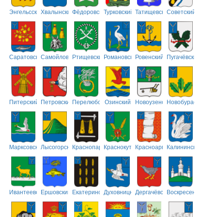
Энгельсский
Хвалынский
Фёдоровский
Турковский
Татищевский
Советский
Саратовский
Самойловский
Ртищевский
Романовский
Ровенский
Пугачёвский
Питерский
Петровский
Перелюбский
Озинский
Новоузенский
Новобурасский
Марксовский
Лысогорский
Краснопартизанский
Краснокутский
Красноармейский
Калининский
Ивантеевский
Ершовский
Екатериновский
Духовницкий
Дергачёвский
Воскресенский