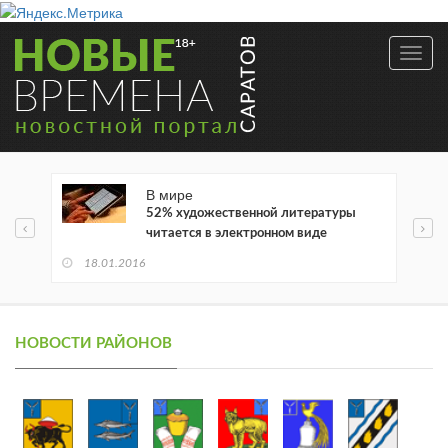
Toggl
navig
В мире
52% художественной литературы
читается в электронном виде
18.01.2016
НОВОСТИ РАЙОНОВ