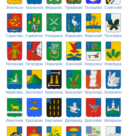
Энгельсский
Хвалынский
Фёдоровский
Турковский
Татищевский
Советский
Саратовский
Самойловский
Ртищевский
Романовский
Ровенский
Пугачёвский
Питерский
Петровский
Перелюбский
Озинский
Новоузенский
Новобурасский
Марксовский
Лысогорский
Краснопартизанский
Краснокутский
Красноармейский
Калининский
Ивантеевский
Ершовский
Екатериновский
Духовницкий
Дергачёвский
Воскресенский