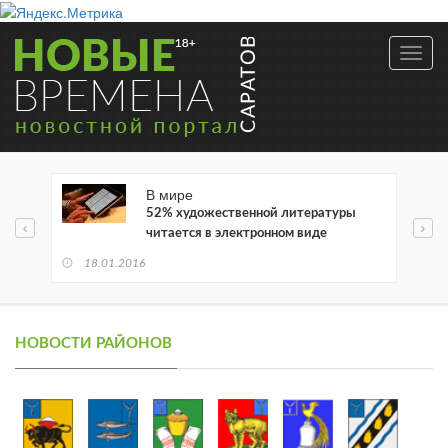
Toggl
navig
В мире
52% художественной литературы
читается в электронном виде
18.01.2016
НОВОСТИ РАЙОНОВ