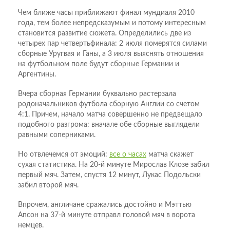
Чем ближе часы приближают финал мундиаля 2010
года, тем более непредсказумым и потому интересным
становится развитие сюжета. Определились две из
четырех пар четвертьфинала: 2 июля померятся силами
сборные Уругвая и Ганы, а 3 июля выяснять отношения
на футбольном поле будут сборные Германии и
Аргентины.
Вчера сборная Германии буквально растерзала
родоначальников футбола сборную Англии со счетом
4:1. Причем, начало матча совершенно не предвещало
подобного разгрома: вначале обе сборные выглядели
равными соперниками.
Но отвлечемся от эмоций:
все о часах
матча скажет
сухая статистика. На 20-й минуте Мирослав Клозе забил
первый мяч. Затем, спустя 12 минут, Лукас Подольски
забил второй мяч.
Впрочем, англичане сражались достойно и Мэттью
Апсон на 37-й минуте отправл головой мяч в ворота
немцев.