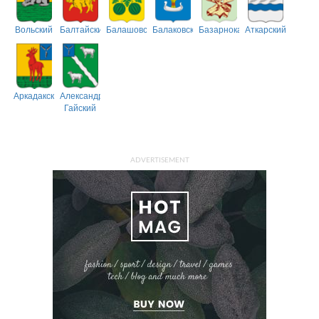
Вольский
Балтайский
Балашовский
Балаковский
Базарнокарабулакский
Аткарский
Аркадакский
Александрово-
Гайский
ADVERTISEMENT