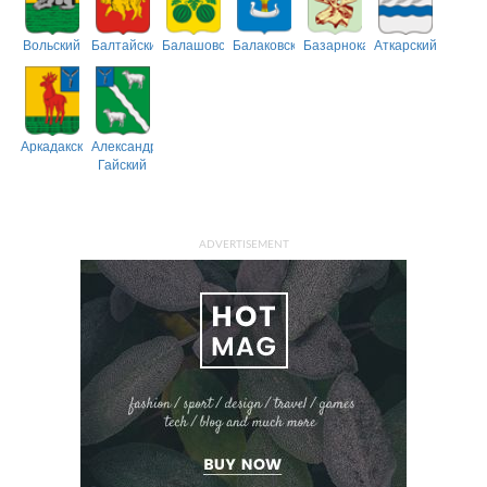
Вольский
Балтайский
Балашовский
Балаковский
Базарнокарабулакский
Аткарский
Аркадакский
Александрово-
Гайский
ADVERTISEMENT