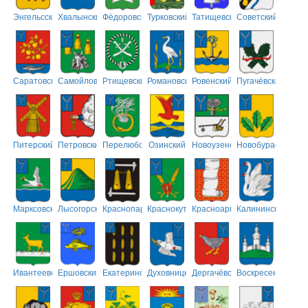
Энгельсский
Хвалынский
Фёдоровский
Турковский
Татищевский
Советский
Саратовский
Самойловский
Ртищевский
Романовский
Ровенский
Пугачёвский
Питерский
Петровский
Перелюбский
Озинский
Новоузенский
Новобурасский
Марксовский
Лысогорский
Краснопартизанский
Краснокутский
Красноармейский
Калининский
Ивантеевский
Ершовский
Екатериновский
Духовницкий
Дергачёвский
Воскресенский