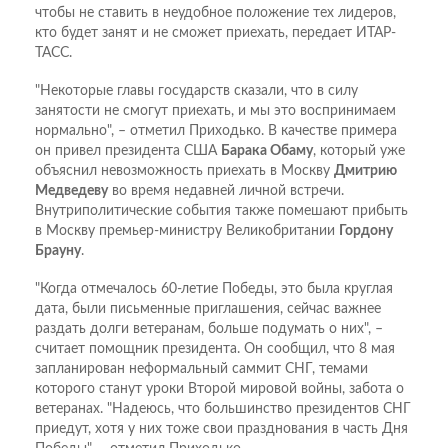
чтобы не ставить в неудобное положение тех лидеров,
кто будет занят и не сможет приехать, передает ИТАР-
ТАСС.
"Некоторые главы государств сказали, что в силу
занятости не смогут приехать, и мы это воспринимаем
нормально", – отметил Приходько. В качестве примера
он привел президента США
Барака Обаму
, который уже
объяснил невозможность приехать в Москву
Дмитрию
Медведеву
во время недавней личной встречи.
Внутриполитические события также помешают прибыть
в Москву премьер-министру Великобритании
Гордону
Брауну
.
"Когда отмечалось 60-летие Победы, это была круглая
дата, были письменные приглашения, сейчас важнее
раздать долги ветеранам, больше подумать о них", –
считает помощник президента. Он сообщил, что 8 мая
запланирован неформальный саммит СНГ, темами
которого станут уроки Второй мировой войны, забота о
ветеранах. "Надеюсь, что большинство президентов СНГ
приедут, хотя у них тоже свои празднования в часть Дня