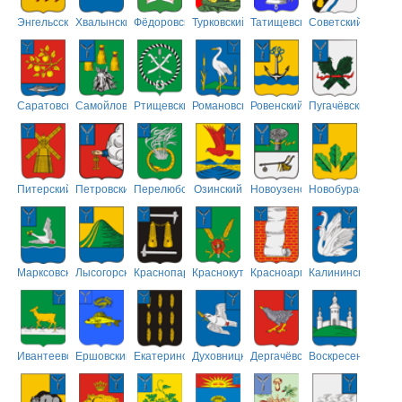
Энгельсский
Хвалынский
Фёдоровский
Турковский
Татищевский
Советский
Саратовский
Самойловский
Ртищевский
Романовский
Ровенский
Пугачёвский
Питерский
Петровский
Перелюбский
Озинский
Новоузенский
Новобурасский
Марксовский
Лысогорский
Краснопартизанский
Краснокутский
Красноармейский
Калининский
Ивантеевский
Ершовский
Екатериновский
Духовницкий
Дергачёвский
Воскресенский