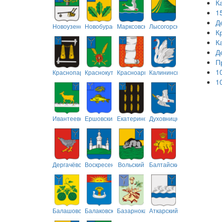
К
1
Д
Новоузенский
Новобурасский
Марксовский
Лысогорский
К
К
Д
П
1
Краснопартизанский
Краснокутский
Красноармейский
Калининский
1
Ивантеевский
Ершовский
Екатериновский
Духовницкий
Дергачёвский
Воскресенский
Вольский
Балтайский
Балашовский
Балаковский
Базарнокарабулакский
Аткарский