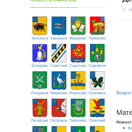
НОВОСТИ РАЙОНОВ
1
Энгельсский
Хвалынский
Фёдоровский
Турковский
Татищевский
Советский
Саратовский
Самойловский
Ртищевский
Романовский
Ровенский
Пугачёвский
Возврат
Мате
Питерский
Петровский
Перелюбский
Озинский
Новост
К