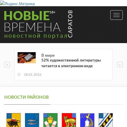
Toggl
navig
В мире
52% художественной литературы
читается в электронном виде
18.01.2016
НОВОСТИ РАЙОНОВ