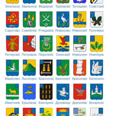
Энгельсский
Хвалынский
Фёдоровский
Турковский
Татищевский
Советский
Саратовский
Самойловский
Ртищевский
Романовский
Ровенский
Пугачёвский
Питерский
Петровский
Перелюбский
Озинский
Новоузенский
Новобурасский
Марксовский
Лысогорский
Краснопартизанский
Краснокутский
Красноармейский
Калининский
Ивантеевский
Ершовский
Екатериновский
Духовницкий
Дергачёвский
Воскресенский