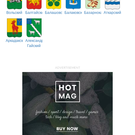
Вольский
Балтайский
Балашовский
Балаковский
Базарнокарабулакский
Аткарский
Аркадакский
Александрово-
Гайский
ADVERTISEMENT