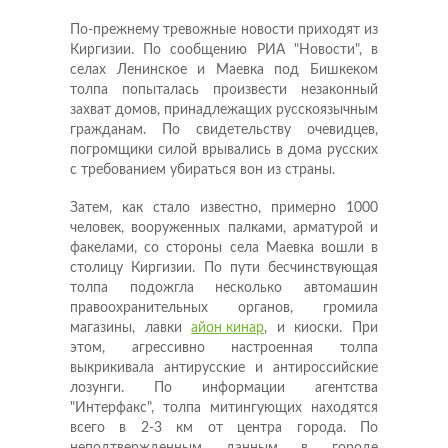
По-прежнему тревожные новости приходят из
Киргизии. По сообщению РИА "Новости", в
селах Ленинское и Маевка под Бишкеком
толпа попыталась произвести незаконный
захват домов, принадлежащих русскоязычным
гражданам. По свидетельству очевидцев,
погромщики силой врывались в дома русских
с требованием убираться вон из страны.
Затем, как стало известно, примерно 1000
человек, вооруженных палками, арматурой и
факелами, со стороны села Маевка вошли в
столицу Киргизии. По пути бесчинствующая
толпа подожгла несколько автомашин
правоохранительных органов, громила
магазины, лавки
айон кинар
, и киоски. При
этом, агрессивно настроенная толпа
выкрикивала антирусские и антироссийские
лозунги. По информации агентства
"Интерфакс", толпа митингующих находятся
всего в 2-3 км от центра города. По