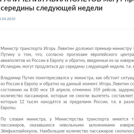
 середины следующей недели
8.04.2010
Министр транспорта Игорь Левитин доложил премьер-министру
Путину о том, что, согласно прогнозам европейского центра
авиаполетов из России в Европу и обратно, введенные из-за изверж
Исландии, могут продлиться до середины следующей недели, т.е. е
Владимир Путин поинтересовался у министра, как обстоит ситуа
из России в Европу и обратно на данный момент. Игорь Левитин с
состоянию на 8:00 мск 18 апреля, отменено 359 рейсов, задерж
количество пассажиров, которые не смогли вылететь составляет
которых 12 тысяч находятся за пределами России, т.е. в разл
Европы.
По словам министра, у Министерства транспорта имеется т
пассажиров, оказавшихся невольными заложниками изверж
Эйяфьяллайокулль. Наибольшее количество пассажиров скопилось