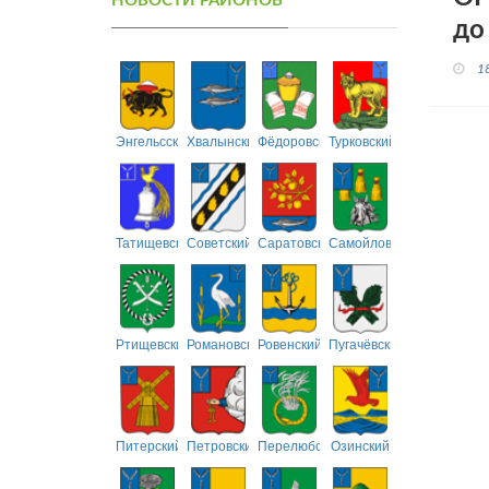
НОВОСТИ РАЙОНОВ
до
1
Энгельсский
Хвалынский
Фёдоровский
Турковский
Татищевский
Советский
Саратовский
Самойловский
Ртищевский
Романовский
Ровенский
Пугачёвский
Питерский
Петровский
Перелюбский
Озинский