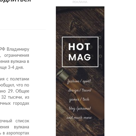
РЕКЛАМА
 РФ Владимиру
, ограничения
ения вулкана в
ще 3-4 дня.
ция с полетами
ообщил, что по
ано 29. Общее
 32 тысячи, из
ичных городах
очный список
ения вулкана
 в аэропортах