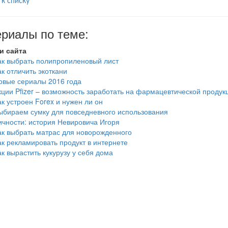
 к списку
риалы по теме:
и сайта
ак выбрать полипропиленовый лист
ак отличить экоткани
овые сериалы 2016 года
кции Pfizer – возможность заработать на фармацевтической продук
ак устроен Forex и нужен ли он
ыбираем сумку для повседневного использования
ичности: история Невировича Игоря
ак выбрать матрас для новорожденного
ак рекламировать продукт в интернете
ак вырастить кукурузу у себя дома