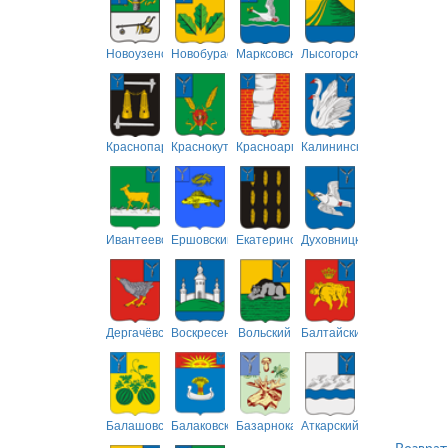
Новоузенский
Новобурасский
Марксовский
Лысогорский
Краснопартизанский
Краснокутский
Красноармейский
Калининский
Ивантеевский
Ершовский
Екатериновский
Духовницкий
Дергачёвский
Воскресенский
Вольский
Балтайский
Балашовский
Балаковский
Базарнокарабулакский
Аткарский