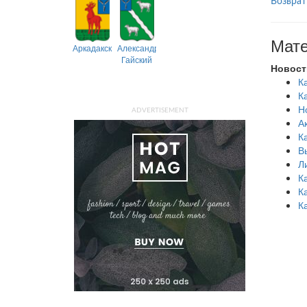
Возврат
Мате
Аркадакский
Александрово-
Гайский
Новост
К
К
Н
ADVERTISEMENT
А
К
В
Л
К
К
К