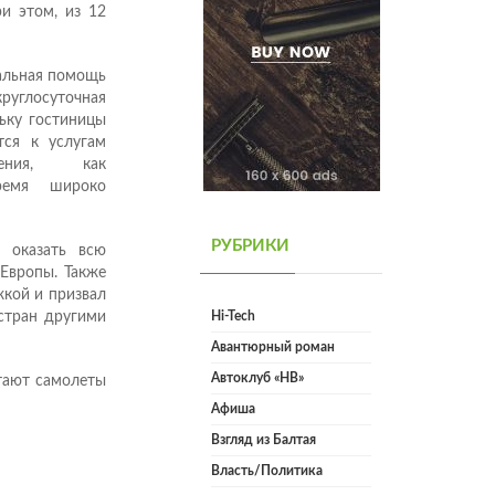
и этом, из 12
мальная помощь
руглосуточная
льку гостиницы
тся к услугам
ения, как
емя широко
РУБРИКИ
 оказать всю
Европы. Также
кой и призвал
стран другими
Hi-Tech
Авантюрный роман
Автоклуб «НВ»
тают самолеты
Афиша
Взгляд из Балтая
Власть/Политика