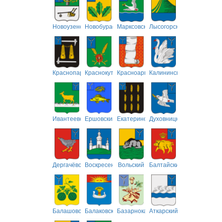
Новоузенский
Новобурасский
Марксовский
Лысогорский
Краснопартизанский
Краснокутский
Красноармейский
Калининский
Ивантеевский
Ершовский
Екатериновский
Духовницкий
Дергачёвский
Воскресенский
Вольский
Балтайский
Балашовский
Балаковский
Базарнокарабулакский
Аткарский