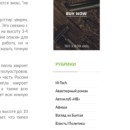
ются визы, "не
оттир уверен,
 Это связано с
 на высоту 3-4
йне опасен для
 работу, но и
сказать точную
РУБРИКИ
 пепла закроет
олуостровов.
 часть России
епла накроет
Hi-Tech
, а также всю
Авантюрный роман
оет всю южную
Автоклуб «НВ»
Афиша
а высоте до 10
Взгляд из Балтая
ает, что пепел
Власть/Политика