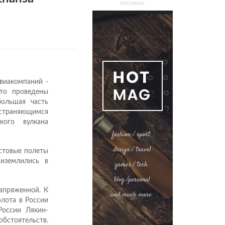
РЕКЛАМА
виакомпаний -
что проведены
большая часть
ространяющимся
кого вулкана
естовые полеты
иземлились в
апряженной. К
лота в России
России Лякин-
бстоятельств.