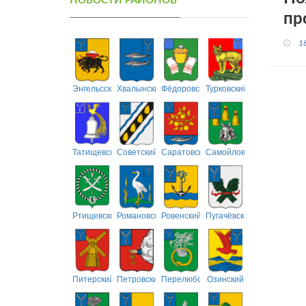
НОВОСТИ РАЙОНОВ
пр
1
Энгельсский
Хвалынский
Фёдоровский
Турковский
Татищевский
Советский
Саратовский
Самойловский
Ртищевский
Романовский
Ровенский
Пугачёвский
Питерский
Петровский
Перелюбский
Озинский