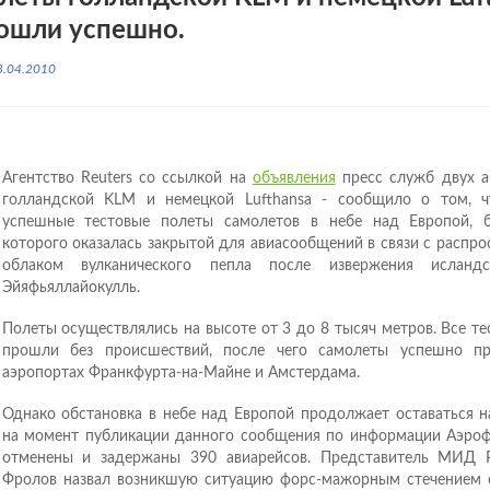
ошли успешно.
8.04.2010
Агентство Reuters со ссылкой на
объявления
пресс служб двух а
голландской KLM и немецкой Lufthansa - сообщило о том, 
успешные тестовые полеты самолетов в небе над Европой, 
которого оказалась закрытой для авиасообщений в связи с расп
облаком вулканического пепла после извержения исландс
Эйяфьяллайокулль.
Полеты осуществлялись на высоте от 3 до 8 тысяч метров. Все т
прошли без происшествий, после чего самолеты успешно пр
аэропортах Франкфурта-на-Майне и Амстердама.
Однако обстановка в небе над Европой продолжает оставаться н
на момент публикации данного сообщения по информации Аэроф
отменены и задержаны 390 авиарейсов. Представитель МИД 
Фролов назвал возникшую ситуацию форс-мажорным стечением о