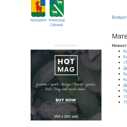
Возврат
Аркадакский
Александрово-
Гайский
Мате
Новост
ADVERTISEMENT
К
К
1
Д
К
К
Д
П
1
1