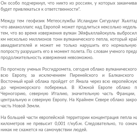
Он особо подчеркнул, что никто из россиян, у которых заканчива
будет привлекаться к ответственности".
Между тем геофизик Метеослужбы Исландии Сигурлауг Хьялтад
что авиаколлапс над Европой может продлиться нексолько недель.
тем, что во время извержения вулкан Эйяфьяллайокулль выбросил
км несколько миллионов тонн вулканического пепла, который кра
авиадвигателей и может не только нарушить его нормальную
попросту разрушить его в момент полета. По словам ученого пред
продолжительность извержения невозможно.
По прогнозу ученых Росгидромета, сегодня облако вулканического
всю Европу, за исключением Пиренейского и Балканского п
Восточный край облака пройдет от Ямала через всю европейскую
до черноморского побережья. В Южной Европе облако п
Черногорию, северную Италию, значительную часть Франции
центральную и северную Европу. На Крайнем Севере облако закр
часть Новой Земли.
На большей части европейской территории концентрация пепла н
километров не превысит 0,001 г/куб.м. Следовательно, то означ
никак не скажется на самочувствии людей.