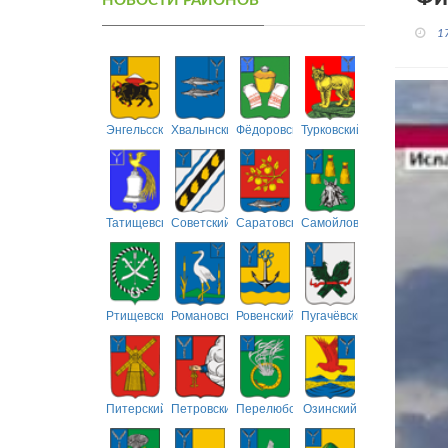
НОВОСТИ РАЙОНОВ
1
Энгельсский
Хвалынский
Фёдоровский
Турковский
Татищевский
Советский
Саратовский
Самойловский
Ртищевский
Романовский
Ровенский
Пугачёвский
Питерский
Петровский
Перелюбский
Озинский