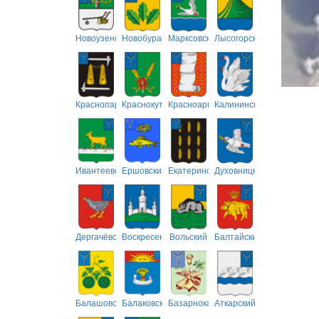
Новоузенский
Новобурасский
Марксовский
Лысогорский
Краснопартизанский
Краснокутский
Красноармейский
Калининский
Ивантеевский
Ершовский
Екатериновский
Духовницкий
Дергачёвский
Воскресенский
Вольский
Балтайский
Балашовский
Балаковский
Базарнокарабулакский
Аткарский