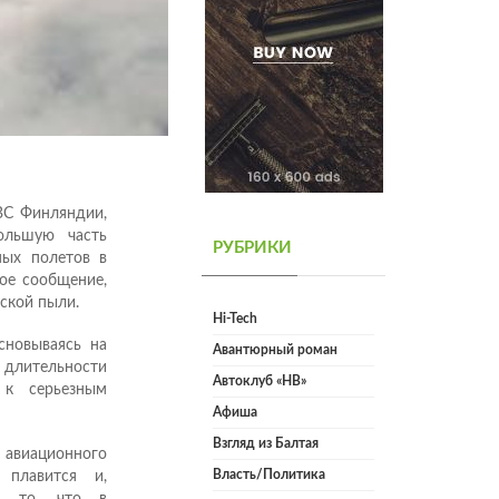
ВС Финляндии,
большую часть
РУБРИКИ
ных полетов в
ное сообщение,
ской пыли.
Hi-Tech
сновываясь на
Авантюрный роман
длительности
Автоклуб «НВ»
 к серьезным
Афиша
Взгляд из Балтая
 авиационного
Власть/Политика
 плавится и,
ая то, что в