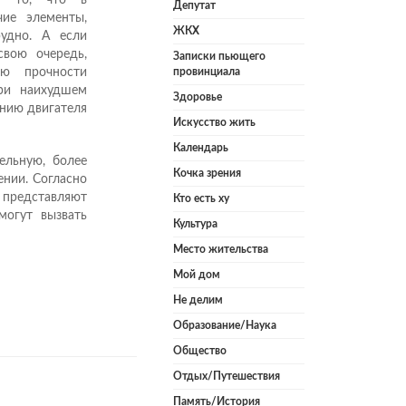
Депутат
чие элементы,
ЖКХ
рудно. А если
свою очередь,
Записки пьющего
ию прочности
провинциала
при наихудшем
Здоровье
ению двигателя
Искусство жить
Календарь
ельную, более
Кочка зрения
ении. Согласно
 представляют
Кто есть ху
могут вызвать
Культура
Место жительства
Мой дом
Не делим
Образование/Наука
Общество
Отдых/Путешествия
Память/История