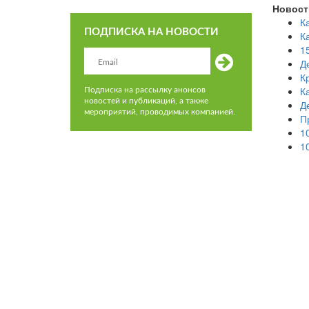
Новост
К
ПОДПИСКА НА НОВОСТИ
К
1
Д
К
К
Подписка на рассылку анонсов
новостей и публикаций, а также
Д
мероприятий, проводимых компанией.
П
1
1