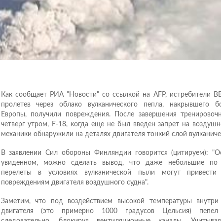
Как сообщает РИА "Новости" со ссылкой на AFP, истребители В
пролетев через облако вулканического пепла, накрывшего 
Европы, получили повреждения. После завершения тренировоч
четверг утром, F-18, когда еще не был введен запрет на воздуш
механики обнаружили на деталях двигателя тонкий слой вулканиче
В заявлении Сил обороны Финляндии говорится (цитируем): "О
увиденном, можно сделать вывод, что даже небольшие по 
перелеты в условиях вулканической пыли могут привести
повреждениям двигателя воздушного судна".
Заметим, что под воздействием высокой температуры внутри
двигателя (это примерно 1000 градусов Цельсия) пепел
следовательно, блокируя вентиляционные каналы. Учитыв