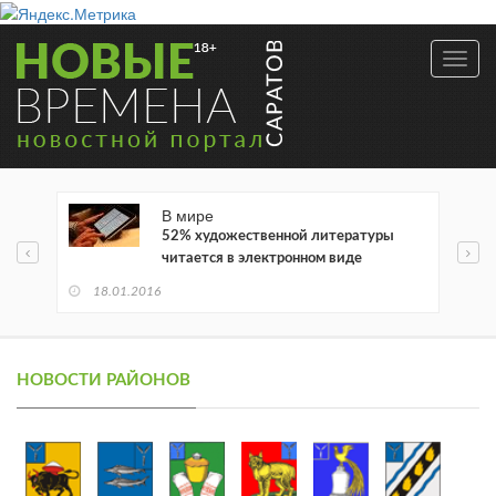
Toggl
navig
В мире
52% художественной литературы
читается в электронном виде
18.01.2016
НОВОСТИ РАЙОНОВ