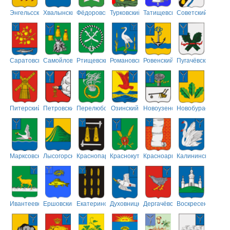
Энгельсский
Хвалынский
Фёдоровский
Турковский
Татищевский
Советский
Саратовский
Самойловский
Ртищевский
Романовский
Ровенский
Пугачёвский
Питерский
Петровский
Перелюбский
Озинский
Новоузенский
Новобурасский
Марксовский
Лысогорский
Краснопартизанский
Краснокутский
Красноармейский
Калининский
Ивантеевский
Ершовский
Екатериновский
Духовницкий
Дергачёвский
Воскресенский