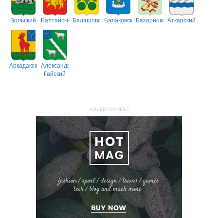
Вольский
Балтайский
Балашовский
Балаковский
Базарнокарабулакский
Аткарский
Аркадакский
Александрово-
Гайский
ADVERTISEMENT