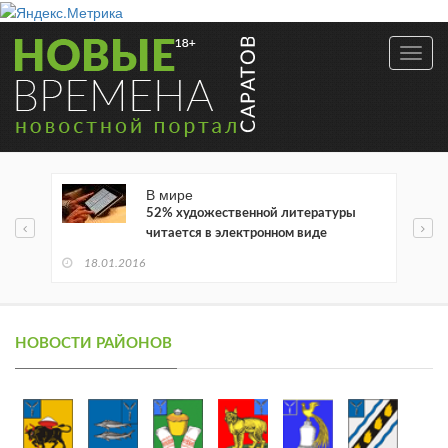
Toggl
navig
В мире
52% художественной литературы
читается в электронном виде
18.01.2016
НОВОСТИ РАЙОНОВ