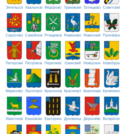
Энгельсский
Хвалынский
Фёдоровский
Турковский
Татищевский
Советский
Саратовский
Самойловский
Ртищевский
Романовский
Ровенский
Пугачёвский
Питерский
Петровский
Перелюбский
Озинский
Новоузенский
Новобурасский
Марксовский
Лысогорский
Краснопартизанский
Краснокутский
Красноармейский
Калининский
Ивантеевский
Ершовский
Екатериновский
Духовницкий
Дергачёвский
Воскресенский