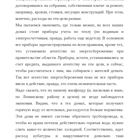
договорившись на собрании, собственники платят за ремонт,
например, кровли, стояков, несущих конструкций. При этом,
конечно, расходы на эти цели разные.
Мы пытаемся экономить, где только можно, во всех наших
домах стоят приборы учета по теплу (по водяным и
электросчетчикам, правда, работа еще ведется). В основном
все приборы зарегистрированы по всем правилам, кроме тех,
что установило агентство по энергосбережению при
правительстве области. Приборы, кстати, устанавливались за
счет кредита, выданного агентству на эти цели, и сейчас,
чтобы рассчитаться с ним, мы собираем с жителей деньги.
Так вот агентство энергосбережения пока не все приборы
ввело в действие, правда, это очень незначительная часть.
Надо сказать, что по нашему жилфонду (и, насколько я знаю,
по Ленинскому району в целом) не везде наблюдается
экономия. Видим, что в тех домах, которые получают
горячую воду от котельных, расходуется больше норматива.
Эти дома не имеют системы обратного трубопровода, и,
чтобы из крана потекла действительно горячая вода, нужно
слить какое-то количество холодной. Соответственно, идет
расход кубатуры и накручивается довольно таки