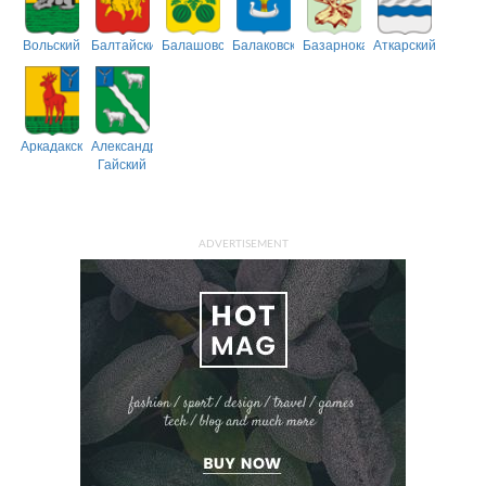
Вольский
Балтайский
Балашовский
Балаковский
Базарнокарабулакский
Аткарский
Аркадакский
Александрово-
Гайский
ADVERTISEMENT