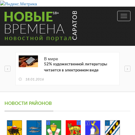
Toggl
navig
В мире
52% художественной литературы
читается в электронном виде
18.01.2016
НОВОСТИ РАЙОНОВ