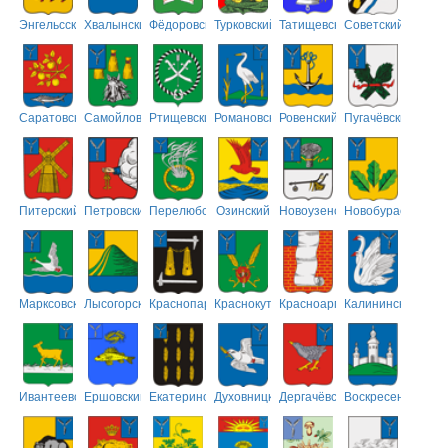
Энгельсский
Хвалынский
Фёдоровский
Турковский
Татищевский
Советский
Саратовский
Самойловский
Ртищевский
Романовский
Ровенский
Пугачёвский
Питерский
Петровский
Перелюбский
Озинский
Новоузенский
Новобурасский
Марксовский
Лысогорский
Краснопартизанский
Краснокутский
Красноармейский
Калининский
Ивантеевский
Ершовский
Екатериновский
Духовницкий
Дергачёвский
Воскресенский