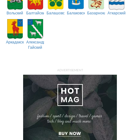
Вольский
Балтайский
Балашовский
Балаковский
Базарнокарабулакский
Аткарский
Аркадакский
Александрово-
Гайский
ADVERTISEMENT