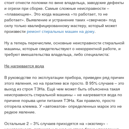
стоит отнести поломки по вине владельца, заводские дефекты
и огрехи при сборке. Самые сложные неисправности –
«плавающие». Это когда машинка «то работает, то не
работает». Выявление и устранение таких «сверчков» под
силу только квалифицированному мастеру, который может
произвести
ремонт стиральных машин на дому
.
Ну а теперь перечислим, основные неисправности стиральной
машины, которые свидетельствуют о некорректной работе, и
требуют вмешательства владельца, либо специалиста:
Не нагревается вода
В руководстве по эксплуатации прибора, приведен ряд причин
этого явления, но на практике все просто. В 95% случаев – это
выход из строя ТЭНа. Ещё чем может быть объяснена такая
неисправность стиральной машины – не нагревается вода по
причине порыва цепи питания ТЭНа. Как правило, просто
отгорела клемма. У «автоматов» определенных марок это не
редкое явление.
Остальные 2 – 3% случаев приходятся на «экзотику» -
неисправность датчиков и выход из строя блока управления.