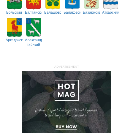
Вольский
Балтайский
Балашовский
Балаковский
Базарнокарабулакский
Аткарский
Аркадакский
Александрово-
Гайский
ADVERTISEMENT