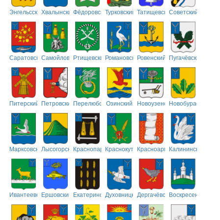
Энгельсский
Хвалынский
Фёдоровский
Турковский
Татищевский
Советский
Саратовский
Самойловский
Ртищевский
Романовский
Ровенский
Пугачёвский
Питерский
Петровский
Перелюбский
Озинский
Новоузенский
Новобурасский
Марксовский
Лысогорский
Краснопартизанский
Краснокутский
Красноармейский
Калининский
Ивантеевский
Ершовский
Екатериновский
Духовницкий
Дергачёвский
Воскресенский