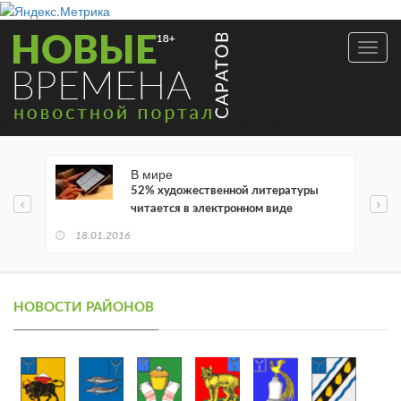
Toggl
navig
В мире
52% художественной литературы
читается в электронном виде
18.01.2016
НОВОСТИ РАЙОНОВ