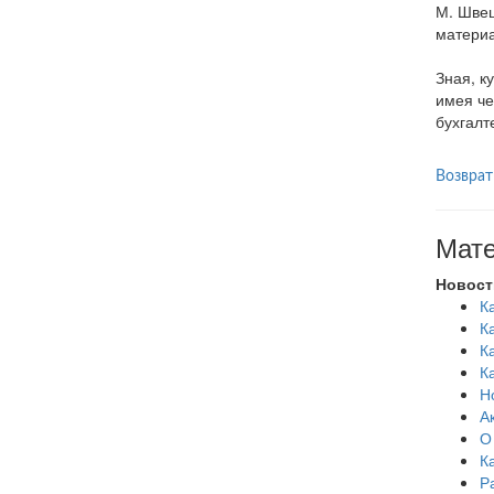
М. Швец
материа
Зная, к
имея че
бухгалт
Возврат
Мате
Новост
К
К
К
К
Н
А
О
К
Р