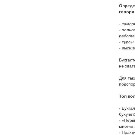
Опреде
говоря
- самоо
- полн
работа 
- курсы
- высше
Бухгалт
не хват
Для так
подспор
Топ пол
- Бухга
бухучет
- «Перв
многие 
- Практ