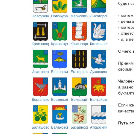
будет с
- матем
Новоузенский
Новобурасский
Марксовский
Лысогорский
- деньг
- матер
- ответ
- и, в 
Краснопартизанский
Краснокутский
Красноармейский
Калининский
С чего 
Принима
своими
Ивантеевский
Ершовский
Екатериновский
Духовницкий
Человек
а равно
бухгалт
Дергачёвский
Воскресенский
Вольский
Балтайский
Если же
качеств
Путь с
Балашовский
Балаковский
Базарнокарабулакский
Аткарский