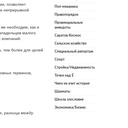
ми, позволяет
Поп-механика
ода непрерывной
Правопорядок
Провинциальные
 же необходим, как и
анекдоты
 владельцев малого
Саратов-Космос
х компаний.
Сельское хозяйство
, тем более для целей
Специальный репортаж
Спорт
Стройка/Недвижимость
новных терминов,
Точки над Ё
Чему не учит история
Шахматы
Школа злословия
Экономика/Бизнес
х, разница между