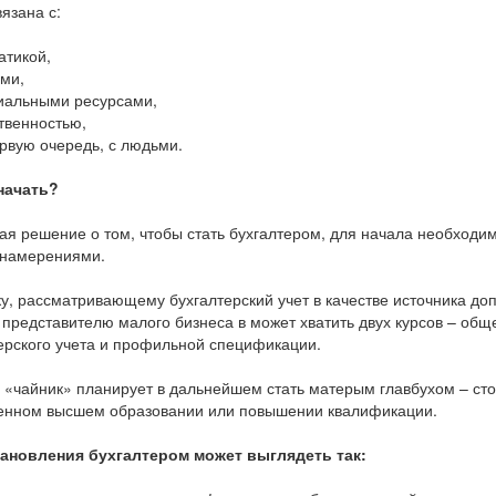
вязана с:
атикой,
ами,
иальными ресурсами,
ственностью,
первую очередь, с людьми.
начать?
я решение о том, чтобы стать бухгалтером, для начала необходи
 намерениями.
у, рассматривающему бухгалтерский учет в качестве источника до
 представителю малого бизнеса в может хватить двух курсов – общ
ерского учета и профильной спецификации.
 «чайник» планирует в дальнейшем стать матерым главбухом – сто
енном высшем образовании или повышении квалификации.
тановления бухгалтером может выглядеть так: