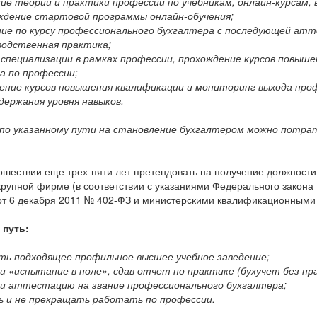
ние теории и практики профессии по учебникам, онлайн-курсам, 
ождение стартовой программы онлайн-обучения;
ние по курсу профессионального бухгалтера с последующей ат
водственная практика;
 специализации в рамках профессии, прохождение курсов повыше
а по профессии;
щение курсов повышения квалификации и мониторинг выхода пр
держания уровня навыков.
 по указанному пути на становление бухгалтером можно потра
ошествии еще трех-пяти лет претендовать на получение должности
крупной фирме (в соответствии с указаниями Федерального закона
от 6 декабря 2011 № 402-ФЗ и министерскими квалификационными
 путь:
ть подходящее профильное высшее учебное заведение;
и «испытание в поле», сдав отчет по практике (бухучет без пр
ти аттестацию на звание профессионального бухгалтера;
ь и не прекращать работать по профессии.