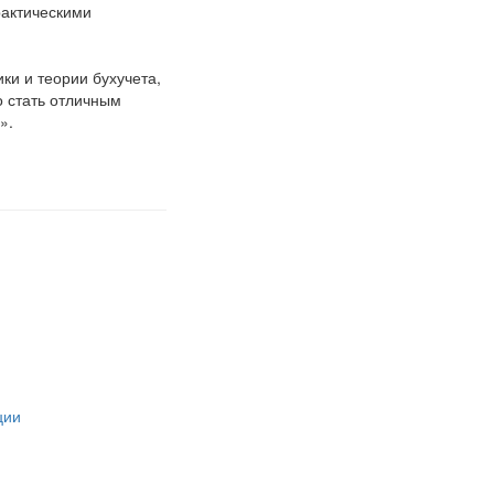
рактическими
ики и теории бухучета,
о стать отличным
».
ции