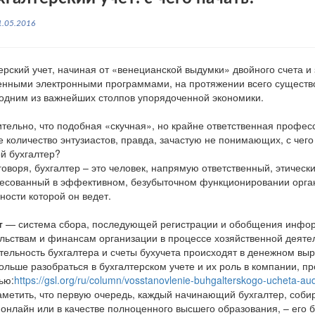
1.05.2016
ерский учет, начиная от «венецианской выдумки» двойного счета и
нными электронными программами, на протяжении всего существ
одним из важнейших столпов упорядоченной экономики.
тельно, что подобная «скучная», но крайне ответственная профес
 количество энтузиастов, правда, зачастую не понимающих, с чего
ой бухгалтер?
оворя, бухгалтер – это человек, напрямую ответственный, этическ
есованный в эффективном, безубыточном функционировании орган
ности которой он ведет.
т
— система сбора, последующей регистрации и обобщения инфор
льствам и финансам организации в процессе хозяйственной деяте
тельность бухгалтера и счеты бухучета происходят в денежном выр
ольше разобраться в бухгалтерском учете и их роль в компании, п
ью:
https://gsl.org/ru/column/vosstanovlenie-buhgalterskogo-ucheta-aud
аметить, что первую очередь, каждый начинающий бухгалтер, собир
 онлайн или в качестве полноценного высшего образования, – его