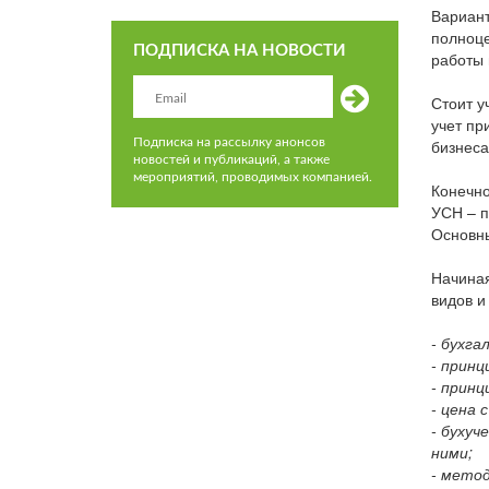
Вариант
полноце
ПОДПИСКА НА НОВОСТИ
работы 
Стоит у
учет пр
Подписка на рассылку анонсов
бизнеса
новостей и публикаций, а также
мероприятий, проводимых компанией.
Конечно
УСН – п
Основны
Начиная
видов и
- бухг
- принц
- принц
- цена 
- бухуч
ними;
- метод