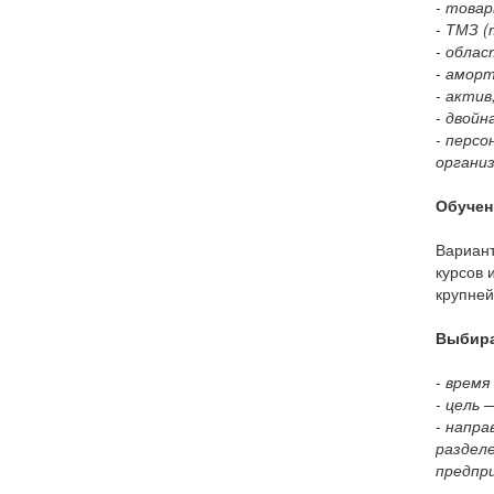
- товар
- ТМЗ 
- обла
- аморт
- актив
- двойн
- персо
организ
Обучен
Вариант
курсов 
крупней
Выбира
- время
- цель 
- напра
разделе
предпр