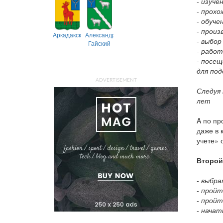
- изуче
- прох
- обуче
- произ
Аркадакский
Александрово-
- выбор
Гайский
- работ
- посе
для под
ADVERTISEMENT
Следуя
лет
A по пр
даже в 
учете» 
Второй
- выбра
- пройт
- прой
- начат