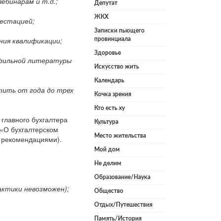
вебинарам и т.д.;
Депутат
ЖКХ
тестацией;
Записки пьющего
ния квалификации;
провинциала
Здоровье
офильной литературы
Искусство жить
Календарь
тить от года до трех
Кочка зрения
Кто есть ху
 главного бухгалтера
Культура
 «О бухгалтерском
Место жительства
 рекомендациями).
Мой дом
Не делим
Образование/Наука
актики невозможен);
Общество
Отдых/Путешествия
Память/История