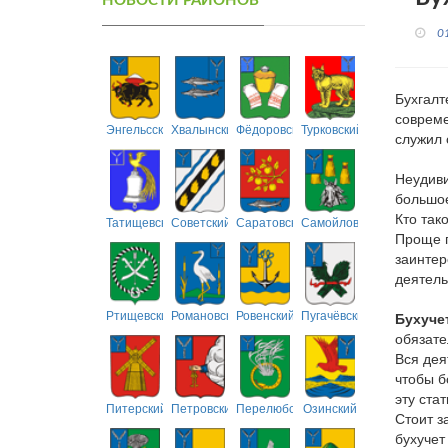
НОВОСТИ РАЙОНОВ
0
Бухгалт
совреме
Энгельсский
Хвалынский
Фёдоровский
Турковский
служил 
Неудиви
большое
Кто так
Татищевский
Советский
Саратовский
Самойловский
Проще г
заинтер
деятель
Ртищевский
Романовский
Ровенский
Пугачёвский
Бухуче
обязате
Вся дея
чтобы б
эту стат
Питерский
Петровский
Перелюбский
Озинский
Стоит з
бухучет