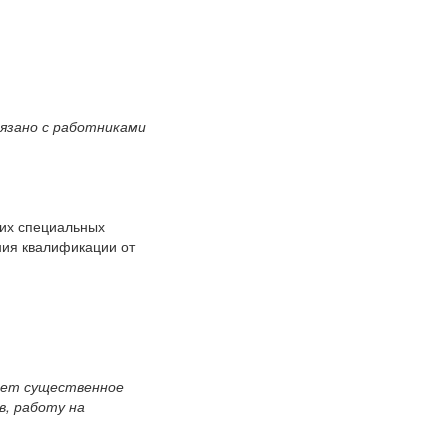
вязано с работниками
ких специальных
ния квалификации от
кает существенное
в, работу на