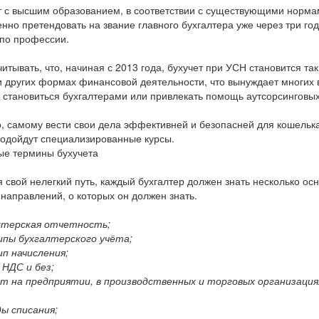
 с высшим образованием, в соответствии с существующими норма
нно претендовать на звание главного бухгалтера уже через три г
по профессии.
читывать, что, начиная с 2013 года, бухучет при УСН становится так
и других формах финансовой деятельности, что вынуждает многих
 становиться бухгалтерами или привлекать помощь аутсорсинговы
, самому вести свои дела эффективней и безопасней для кошелька
одойдут специализированные курсы.
е термины бухучета
 свой нелегкий путь, каждый бухгалтер должен знать несколько ос
 направлений, о которых он должен знать.
алтерская отчетность;
ипы бухгалтерского учёта;
ип начисления;
с НДС и без;
ет на предприятии, в производственных и торговых организация
ы списания;