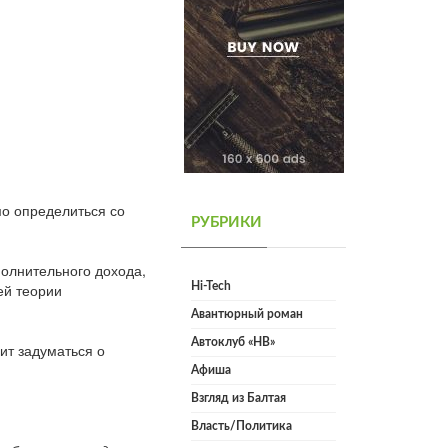
мо определиться со
РУБРИКИ
полнительного дохода,
ей теории
Hi-Tech
Авантюрный роман
Автоклуб «НВ»
ит задуматься о
Афиша
Взгляд из Балтая
Власть/Политика