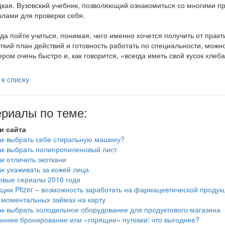
кая. Вузовский учебник, позволяющий ознакомиться со многими п
лами для проверки себя.
уда пойти учиться, понимая, чего именно хочется получить от практ
ткий план действий и готовность работать по специальности, можн
ером очень быстро и, как говорится, «всегда иметь свой кусок хлеба
 к списку
риалы по теме:
и сайта
ак выбрать себе стиральную машину?
ак выбрать полипропиленовый лист
ак отличить экоткани
ак ухаживать за кожей лица
овые сериалы 2016 года
кции Pfizer – возможность заработать на фармацевтической продук
 моментальных займах на карту
ак выбрать холодильное оборудование для продуктового магазина
аннее бронирование или «горящие» путевки: что выгоднее?