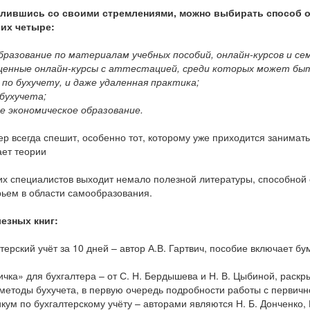
лившись со своими стремлениями, можно выбирать способ о
 их четыре:
бразование по материалам учебных пособий, онлайн-курсов и се
оценные онлайн-курсы с аттестацией, среди которых может бы
по бухучету, и даже удаленная практика;
 бухучета;
е экономическое образование.
ер всегда спешит, особенно тот, которому уже приходится занимать
ает теории
их специалистов выходит немало полезной литературы, способной
ьем в области самообразования.
езных книг:
лтерский учёт за 10 дней – автор А.В. Гартвич, пособие включает 
;
ичка» для бухгалтера – от С. Н. Бердышева и Н. В. Цыбиной, раскр
методы бухучета, в первую очередь подробности работы с первичн
икум по бухгалтерскому учёту – авторами являются Н. Б. Донченко, 