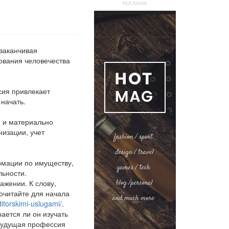
РЕКЛАМА
 заканчивая
ования человечества
сия привлекает
 начать.
и и материально
изации, учет
мации по имуществу,
льности.
ажении. К слову,
рочитайте для начала
itorskimi-uslugami/
.
ается ли он изучать
 будущая профессия