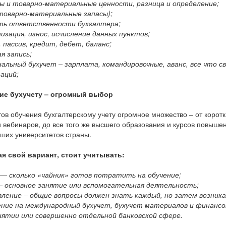
ы и товарно-материальные ценности, разница и определение;
(товарно-материальные запасы);
сть ответственности бухгалтера;
изация, износ, исчисление данных пунктов;
, пассив, кредит, дебет, баланс;
ая запись;
нальный бухучет – зарплата, командировочные, аванс, все что с
аций;
ие бухучету – огромный выбор
ов обучения бухгалтерскому учету огромное множество – от корот
и вебинаров, до все того же высшего образования и курсов повыше
ших университетов страны.
я свой вариант, стоит учитывать:
 — сколько «чайник» готов потратить на обучение;
— основное занятие или вспомогательная деятельность;
вление – общие вопросы должен знать каждый, но затем возни
ние на международный бухучет, бухучет материалов и финансо
иятии или совершенно отдельной банковской сфере.