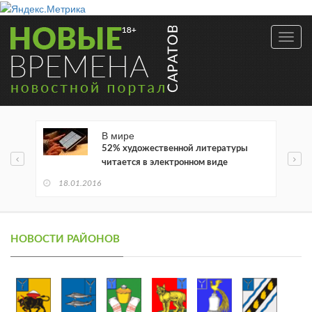
Toggl
navig
В мире
52% художественной литературы
читается в электронном виде
18.01.2016
НОВОСТИ РАЙОНОВ