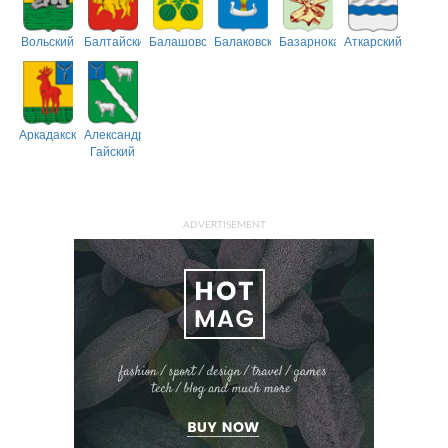
Вольский
Балтайский
Балашовский
Балаковский
Базарнокарабулакский
Аткарский
Аркадакский
Александрово-
Гайский
ADVERTISEMENT