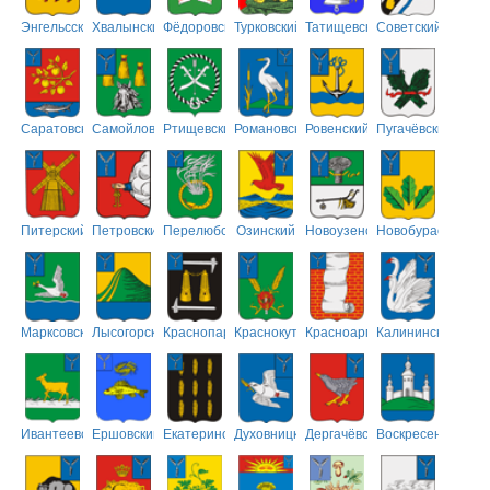
Энгельсский
Хвалынский
Фёдоровский
Турковский
Татищевский
Советский
Саратовский
Самойловский
Ртищевский
Романовский
Ровенский
Пугачёвский
Питерский
Петровский
Перелюбский
Озинский
Новоузенский
Новобурасский
Марксовский
Лысогорский
Краснопартизанский
Краснокутский
Красноармейский
Калининский
Ивантеевский
Ершовский
Екатериновский
Духовницкий
Дергачёвский
Воскресенский