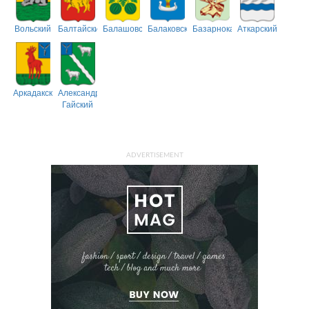
Вольский
Балтайский
Балашовский
Балаковский
Базарнокарабулакский
Аткарский
Аркадакский
Александрово-
Гайский
ADVERTISEMENT