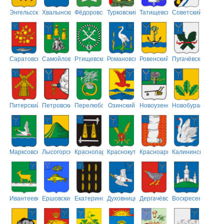
Энгельсский
Хвалынский
Фёдоровский
Турковский
Татищевский
Советский
Саратовский
Самойловский
Ртищевский
Романовский
Ровенский
Пугачёвский
Питерский
Петровский
Перелюбский
Озинский
Новоузенский
Новобурасский
Марксовский
Лысогорский
Краснопартизанский
Краснокутский
Красноармейский
Калининский
Ивантеевский
Ершовский
Екатериновский
Духовницкий
Дергачёвский
Воскресенский