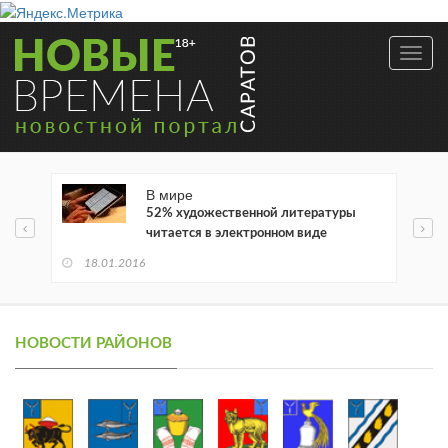
Toggl
navig
В мире
52% художественной литературы
читается в электронном виде
18.01.2016
НОВОСТИ РАЙОНОВ