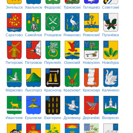
Энгельсский
Хвалынский
Фёдоровский
Турковский
Татищевский
Советский
Саратовский
Самойловский
Ртищевский
Романовский
Ровенский
Пугачёвский
Питерский
Петровский
Перелюбский
Озинский
Новоузенский
Новобурасский
Марксовский
Лысогорский
Краснопартизанский
Краснокутский
Красноармейский
Калининский
Ивантеевский
Ершовский
Екатериновский
Духовницкий
Дергачёвский
Воскресенский