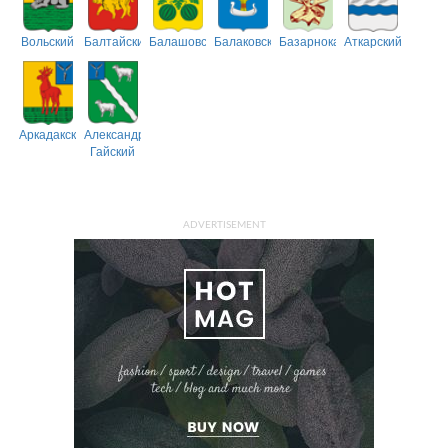
Вольский
Балтайский
Балашовский
Балаковский
Базарнокарабулакский
Аткарский
Аркадакский
Александрово-
Гайский
ADVERTISEMENT