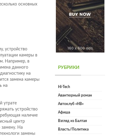
несколько основных
у, устройство
плуатации камеры в
м. Например, в
амена данного
РУБРИКИ
диагностику на
ится замена камеры
ь на
Hi-Tech
Авантюрный роман
й утрате
Автоклуб «НВ»
аряжать устройство
Афиша
 требующая наличие
Взгляд из Балтая
висный центр
 замену. На
Власть/Политика
технологи замены