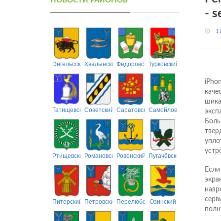
НОВОСТИ РАЙОНОВ
- s
1
Энгельсский
Хвалынский
Фёдоровский
Турковский
iPho
каче
шика
Татищевский
Советский
Саратовский
Самойловский
эксп
Боль
твер
упло
устр
Ртищевский
Романовский
Ровенский
Пугачёвский
Если
экра
навр
серв
Питерский
Петровский
Перелюбский
Озинский
полн