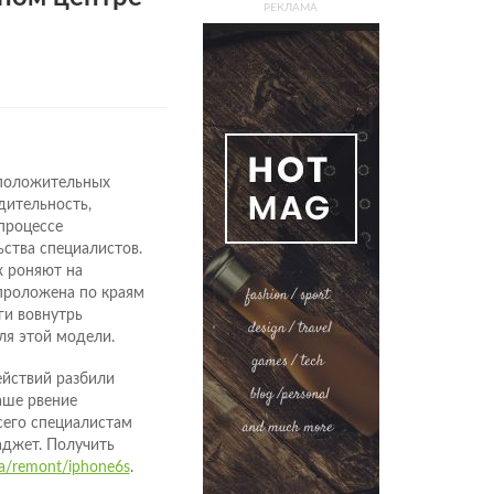
РЕКЛАМА
 положительных
дительность,
 процессе
ства специалистов.
х роняют на
 проложена по краям
ги вовнутрь
ля этой модели.
ействий разбили
аше рвение
сего специалистам
гаджет. Получить
.ua/remont/iphone6s
.