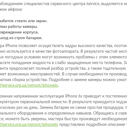
аблюдениям специалистов сервисного центра iservice, выделяется 
мок айфона:
азбитое стекло или экран.
тказ работы камеры.
овреждение корпуса.
ыход из строя батареи.
ра iPhone позволяет осуществлять кадры высокого качества, поэтом
вно используется в качестве фотоаппарата. В результате частой экс
ых погодных условиях могут возникнуть проблемы с этим элементо
льтате попадания жидкости в слабо защищенные места телефона. З
ента предполагает полный разбор устройства, а также тщательную 
мет возможных неисправностей. В случае необходимости производ
ратная сборка устройства. Подробнее о замене камеры можно узнат
//iservice.org.ua/remont/iphone6s
.
оянная напряженная эксплуатация iPhone 6s приводит к постепенно
мулятором первоначальной емкости. В результате приходится подз
есколько раз на день. Замена батареи не самая простая процедура,
иального оборудования и определенных навыков. Обращаясь в сер
vice, можете быть уверены, мастера быстро произведут необходимую
//iservice.org.ua/remont/iphone6s
представлено подробное описание 