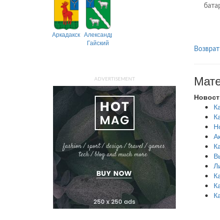
бата
Аркадакский
Александрово-
Гайский
Возврат
Мате
ADVERTISEMENT
Новост
К
К
Н
А
К
В
Л
К
К
К