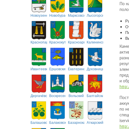
По н
поло
Новоузенский
Новобурасский
Марксовский
Лысогорский
Р
О
П
В
Краснопартизанский
Краснокутский
Красноармейский
Калининский
Каме
акти
разн
резу
Ивантеевский
Ершовский
Екатериновский
Духовницкий
элем
пред
и об
http:
Дергачёвский
Воскресенский
Вольский
Балтайский
Пост
акку
по н
спец
iser
Балашовский
Балаковский
Базарнокарабулакский
Аткарский
http: