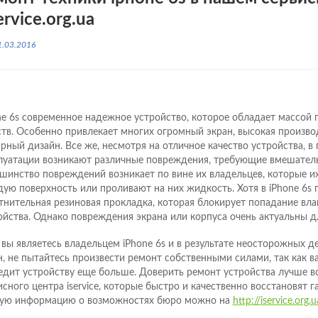
ervice.org.ua
1.03.2016
ne 6s современное надежное устройство, которое обладает массой
ств. Особенно привлекает многих огромный экран, высокая произво
рный дизайн. Все же, несмотря на отличное качество устройства, в
луатации возникают различные повреждения, требующие вмешатель
шинство повреждений возникает по вине их владельцев, которые и
дую поверхность или проливают на них жидкость. Хотя в iPhone 6s
тнительная резиновая прокладка, которая блокирует попадание вла
ойства. Однако повреждения экрана или корпуса очень актуальны д
 вы являетесь владельцем iPhone 6s и в результате неосторожных д
н, не пытайтесь произвести ремонт собственными силами, так как в
едит устройству еще больше. Доверить ремонт устройства лучше в
исного центра iservice, которые быстро и качественно восстановят 
ую информацию о возможностях бюро можно на
http://iservice.org