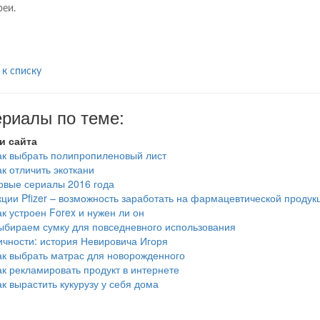
реи.
 к списку
риалы по теме:
и сайта
ак выбрать полипропиленовый лист
ак отличить экоткани
овые сериалы 2016 года
кции Pfizer – возможность заработать на фармацевтической продук
ак устроен Forex и нужен ли он
ыбираем сумку для повседневного использования
ичности: история Невировича Игоря
ак выбрать матрас для новорожденного
ак рекламировать продукт в интернете
ак вырастить кукурузу у себя дома