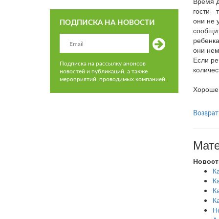
Время д
гости -
они не 
ПОДПИСКА НА НОВОСТИ
сообщит
ребенка
они нем
Если ре
Подписка на рассылку анонсов
количес
новостей и публикаций, а также
мероприятий, проводимых компанией.
Хорошег
Возврат
Мате
Новост
К
К
К
К
Н