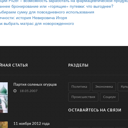
кции Pfizer – возможность заработать на фармацевтической продук
аннее бронирование или «горящие» путевки: что выгоднее?
ыбираем сумку для повседневного использования
ичности: история Невировича Игоря
ак выбрать матрас для новорожденного
ЙНАЯ СТАТЬЯ
РАЗДЕЛЫ
Партия соленых огурцов
Политика
Экономика
Куль
18.05.2007
Происшествия
Социум
ОСТАВАЙТЕСЬ НА СВЯЗИ
11 ноября 2012 года