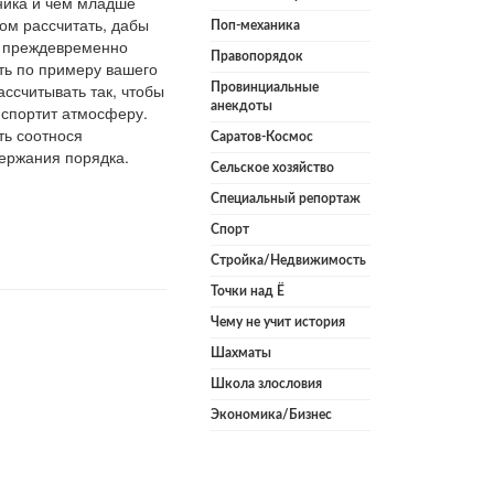
дника и чем младше
том рассчитать, дабы
Поп-механика
но преждевременно
Правопорядок
ть по примеру вашего
ассчитывать так, чтобы
Провинциальные
анекдоты
 испортит атмосферу.
ть соотнося
Саратов-Космос
держания порядка.
Сельское хозяйство
Специальный репортаж
Спорт
Стройка/Недвижимость
Точки над Ё
Чему не учит история
Шахматы
Школа злословия
Экономика/Бизнес