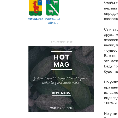
Чтобы с
первый 
определ
возраст
Аркадакский
Александрово-
Гайский
Сын ваш
друзьям
человек
ADVERTISEMENT
велик, 
- сущес
Вам нео
это мож
Ведь пр
будет н
Но учти
праздни
вы само
индивид
100% и 
Но учти