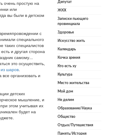
ть очень простую на
Депутат
инки или
ЖКХ
да вы были в детском
Записки пьющего
провинциала
 времяпровождении с
Здоровье
нанимали специального
Искусство жить
е таких специалистов
Календарь
 есть и другая сторона
аздник самому...
Кочка зрения
ться это осуществить,
Кто есть ху
 из шаров
.
а все организовать и
Культура
Место жительства
Мой дом
ации детских
орческое мышление, и
Не делим
при этом учитывая их
Образование/Наука
уникален будет на
юджете.
Общество
Отдых/Путешествия
Память/История