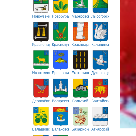
Новоузенский
Новобурасский
Марксовский
Лысогорский
Краснопартизанский
Краснокутский
Красноармейский
Калининский
Ивантеевский
Ершовский
Екатериновский
Духовницкий
Дергачёвский
Воскресенский
Вольский
Балтайский
Балашовский
Балаковский
Базарнокарабулакский
Аткарский