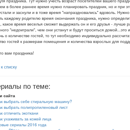
ля праздника. Тут нужно учесть возраст посетителей вашего праз
 тем в более раннее время нужно планировать праздник, но и при э
устали и заснули и в тоже время "напраздновались" вдоволь. Нуж
ь каждому родителю время окончания праздника, нужно определи
, какое время веселья сможет выдержать он и его друзья - лучше р
ного "недоиграли", чем они устанут и будут проситься домой...это
чь о количестве гостей, то тут необходимо индивидуально рассчита
тво гостей к размерам помещения и количества взрослых для под
о вам праздника!
 к списку
риалы по теме:
и сайта
ак выбрать себе стиральную машину?
ак выбрать полипропиленовый лист
ак отличить экоткани
ак ухаживать за кожей лица
овые сериалы 2016 года