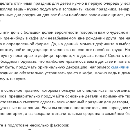
делать отличный праздник для детей нужно в первую очередь учес
взгляд вещь - нужно подумать и вспомнить, какие праздники, вечер
енные дни рождения для вас были наиболее запоминающимся, ког
е.
 или дочь с большой долей вероятности говорили вам о чудесном
и где-нибудь в кафе или незабываемом дне рождении друга, где 
а в определенной фирме. Да, на данный момент дефицита в выбор
поэтому найти подходящего человека не составит особого труда. Но
твует у некоторых и дефицит средств, что делать тогда? Сделать пр
бходимо подумать, что наиболее нравилось вам в детстве и попыта
ет быть, придумать оригинальную декорацию, например:
смайлики
аздник не обязательно устраивать где-то в кафе, можно ведь и дом
ичуть не хуже.
те основное правило, которым пользуются специалисты по организ
ков, предварительно продумайте основные детали и примените тв
стоятельно сможете сделать великолепный праздник для детворы, 
уальные пожелания. Если вы хорошо постараетесь, ваш праздник 
неповторим, а вы сохраните значительные средства в семейном б
те в подготовке несколько факторов: