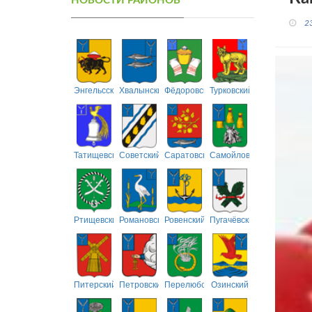
НОВОСТИ РАЙОНОВ
2
Энгельсский
Хвалынский
Фёдоровский
Турковский
Татищевский
Советский
Саратовский
Самойловский
Ртищевский
Романовский
Ровенский
Пугачёвский
Питерский
Петровский
Перелюбский
Озинский