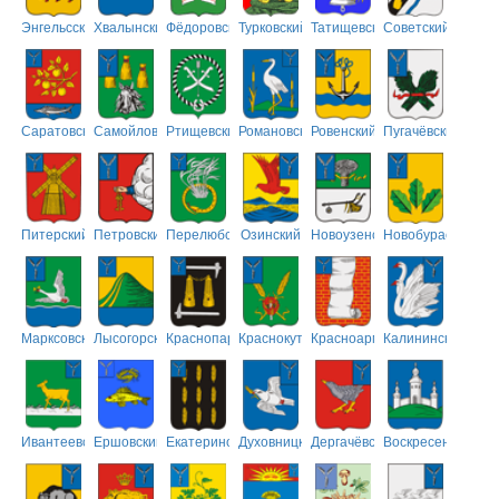
Энгельсский
Хвалынский
Фёдоровский
Турковский
Татищевский
Советский
Саратовский
Самойловский
Ртищевский
Романовский
Ровенский
Пугачёвский
Питерский
Петровский
Перелюбский
Озинский
Новоузенский
Новобурасский
Марксовский
Лысогорский
Краснопартизанский
Краснокутский
Красноармейский
Калининский
Ивантеевский
Ершовский
Екатериновский
Духовницкий
Дергачёвский
Воскресенский