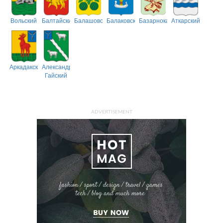
Вольский
Балтайский
Балашовский
Балаковский
Базарнокарабулакский
Аткарский
Аркадакский
Александрово-
Гайский
ADVERTISEMENT