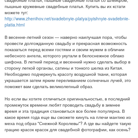
свадебные платья, пышные свадебные платья со шлейфом,
пышные кружевные свадебные платья. Купить вы их кстати
можете тут:
http://www.zhenihov.net/svadebnyie-platya/pyishnyie-svadebnie-
platia.html
В весенне-летний сезон — наверно наилучшая пора, чтобы
провести долгожданную свадьбу и прекрасная возможность
показаться перед всеми гостями и своим мужем в обличии
небесного ангела, которого укутали в белоснежное облако
шифона. В летний период и весенний нужно сделать выбор в
сторону легкой органзы, сатины и тонкого шелка из Китая.
Необходимо подчеркнуть красоту воздушной ткани, которая
украшается затем ярким переливанием солнечных лучей, это
поможет вам сделать великолепный образ.
Но если вы хотите отличиться оригинальностью, в последний
промежуток времени любят проводить свадьбу в зимнее
время и эта традиция становиться все более популярна. В
какое время года еще вы сможете кинуть на плечи мантию из
меха под образ "Снежной Королевы"? А где вы найдете такую
грацию красок красок для свадебной фотографии, как осень?