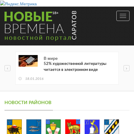
Toggl
navig
В мире
52% художественной литературы
читается в электронном виде
18.01.2016
НОВОСТИ РАЙОНОВ