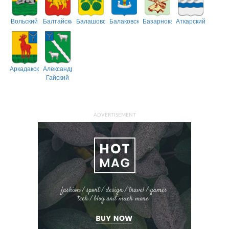
Вольский
Балтайский
Балашовский
Балаковский
Базарнокарабулакский
Аткарский
Аркадакский
Александрово-
Гайский
ADVERTISEMENT