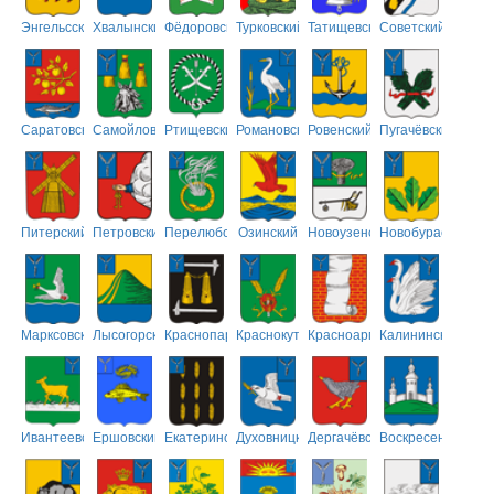
Энгельсский
Хвалынский
Фёдоровский
Турковский
Татищевский
Советский
Саратовский
Самойловский
Ртищевский
Романовский
Ровенский
Пугачёвский
Питерский
Петровский
Перелюбский
Озинский
Новоузенский
Новобурасский
Марксовский
Лысогорский
Краснопартизанский
Краснокутский
Красноармейский
Калининский
Ивантеевский
Ершовский
Екатериновский
Духовницкий
Дергачёвский
Воскресенский