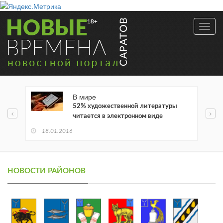
Toggl
navig
В мире
52% художественной литературы
читается в электронном виде
18.01.2016
НОВОСТИ РАЙОНОВ