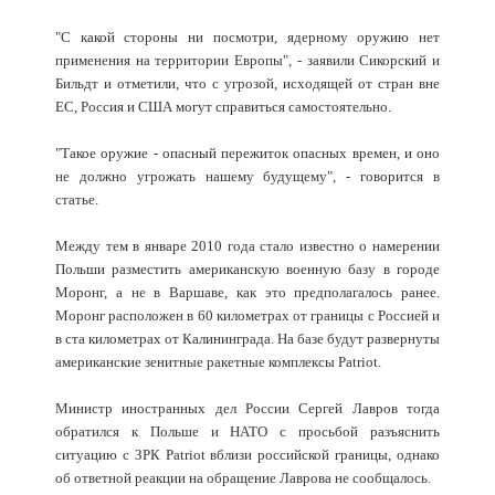
"С какой стороны ни посмотри, ядерному оружию нет
применения на территории Европы", - заявили Сикорский и
Бильдт и отметили, что с угрозой, исходящей от стран вне
ЕС, Россия и США могут справиться самостоятельно.
"Такое оружие - опасный пережиток опасных времен, и оно
не должно угрожать нашему будущему", - говорится в
статье.
Между тем в январе 2010 года стало известно о намерении
Польши разместить американскую военную базу в городе
Моронг, а не в Варшаве, как это предполагалось ранее.
Моронг расположен в 60 километрах от границы с Россией и
в ста километрах от Калининграда. На базе будут развернуты
американские зенитные ракетные комплексы Patriot.
Министр иностранных дел России Сергей Лавров тогда
обратился к Польше и НАТО с просьбой разъяснить
ситуацию с ЗРК Patriot вблизи российской границы, однако
об ответной реакции на обращение Лаврова не сообщалось.