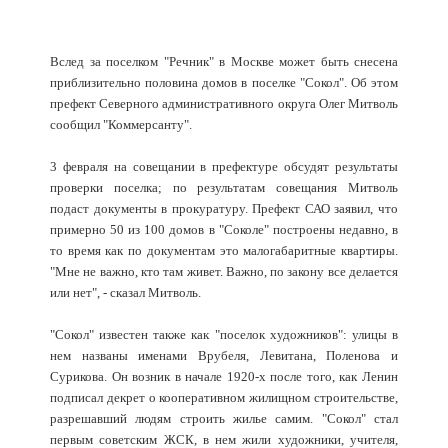
Вслед за поселком "Речник" в Москве может быть снесена
приблизительно половина домов в поселке "Сокол". Об этом
префект Северного административного округа Олег Митволь
сообщил "Коммерсанту".
3 февраля на совещании в префектуре обсудят результаты
проверки поселка; по результатам совещания Митволь
подаст документы в прокуратуру. Префект САО заявил, что
примерно 50 из 100 домов в "Соколе" построены недавно, в
то время как по документам это малогабаритные квартиры.
"Мне не важно, кто там живет. Важно, по закону все делается
или нет", - сказал Митволь.
"Сокол" известен также как "поселок художников": улицы в
нем названы именами Врубеля, Левитана, Поленова и
Сурикова. Он возник в начале 1920-х после того, как Ленин
подписал декрет о кооперативном жилищном строительстве,
разрешавший людям строить жилье самим. "Сокол" стал
первым советским ЖСК, в нем жили художники, учителя,