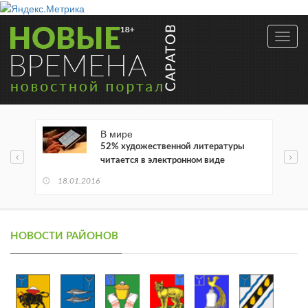
Toggl
navig
В мире
52% художественной литературы
читается в электронном виде
18.01.2016
НОВОСТИ РАЙОНОВ