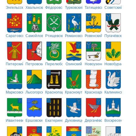
Энгельсский
Хвалынский
Фёдоровский
Турковский
Татищевский
Советский
Саратовский
Самойловский
Ртищевский
Романовский
Ровенский
Пугачёвский
Питерский
Петровский
Перелюбский
Озинский
Новоузенский
Новобурасский
Марксовский
Лысогорский
Краснопартизанский
Краснокутский
Красноармейский
Калининский
Ивантеевский
Ершовский
Екатериновский
Духовницкий
Дергачёвский
Воскресенский