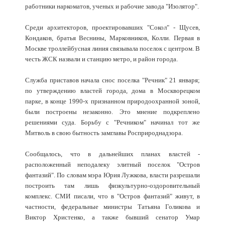
работники наркоматов, ученых и рабочие завода "Изолятор".
Среди архитекторов, проектировавших "Сокол" - Щусев,
Кондаков, братья Веснины, Марковников, Колли. Первая в
Москве троллейбусная линия связывала поселок с центром. В
честь ЖСК назвали и станцию метро, и район города.
Служба приставов начала снос поселка "Речник" 21 января;
по утверждению властей города, дома в Москворецком
парке, в конце 1990-х признанном природоохранной зоной,
были построены незаконно. Это мнение подкреплено
решениями суда. Борьбу с "Речником" начинал тот же
Митволь в свою бытность замглавы Росприроднадзора.
Сообщалось, что в дальнейших планах властей -
расположенный неподалеку элитный поселок "Остров
фантазий". По словам мэра Юрия Лужкова, власти разрешали
построить там лишь физкультурно-оздоровительный
комплекс. СМИ писали, что в "Остров фантазий" живут, в
частности, федеральные министры Татьяна Голикова и
Виктор Христенко, а также бывший сенатор Умар