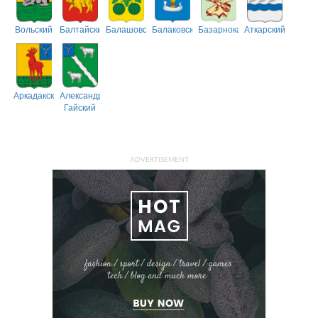
Вольский
Балтайский
Балашовский
Балаковский
Базарнокарабулакский
Аткарский
Аркадакский
Александрово-
Гайский
ADVERTISEMENT