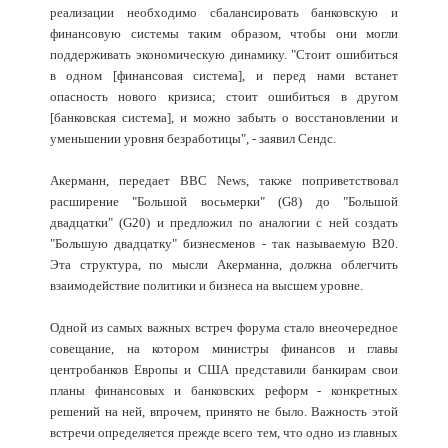
реализации необходимо сбалансировать банковскую и
финансовую системы таким образом, чтобы они могли
поддерживать экономическую динамику. "Стоит ошибиться
в одном [финансовая система], и перед нами встанет
опасность нового кризиса; стоит ошибиться в другом
[банковская система], и можно забыть о восстановлении и
уменьшении уровня безработицы", - заявил Сендс.
Акерманн, передает BBC News, также поприветствовал
расширение "Большой восьмерки" (G8) до "Большой
двадцатки" (G20) и предложил по аналогии с ней создать
"Большую двадцатку" бизнесменов - так называемую B20.
Эта структура, по мысли Акерманна, должна облегчить
взаимодействие политики и бизнеса на высшем уровне.
Одной из самых важных встреч форума стало внеочередное
совещание, на котором министры финансов и главы
центробанков Европы и США представили банкирам свои
планы финансовых и банковских реформ - конкретных
решений на ней, впрочем, принято не было. Важность этой
встречи определяется прежде всего тем, что одно из главных