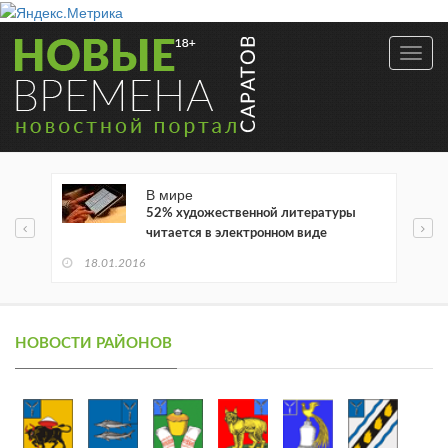
Toggl
navig
В мире
52% художественной литературы
читается в электронном виде
18.01.2016
НОВОСТИ РАЙОНОВ