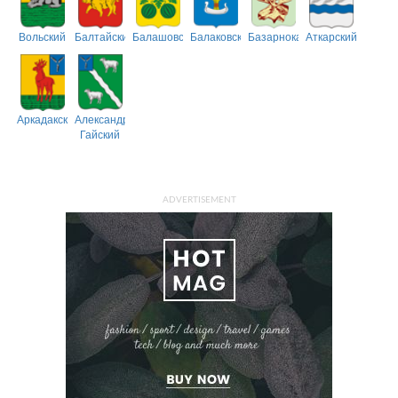
Вольский
Балтайский
Балашовский
Балаковский
Базарнокарабулакский
Аткарский
Аркадакский
Александрово-
Гайский
ADVERTISEMENT