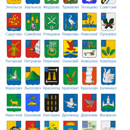
Энгельсский
Хвалынский
Фёдоровский
Турковский
Татищевский
Советский
Саратовский
Самойловский
Ртищевский
Романовский
Ровенский
Пугачёвский
Питерский
Петровский
Перелюбский
Озинский
Новоузенский
Новобурасский
Марксовский
Лысогорский
Краснопартизанский
Краснокутский
Красноармейский
Калининский
Ивантеевский
Ершовский
Екатериновский
Духовницкий
Дергачёвский
Воскресенский