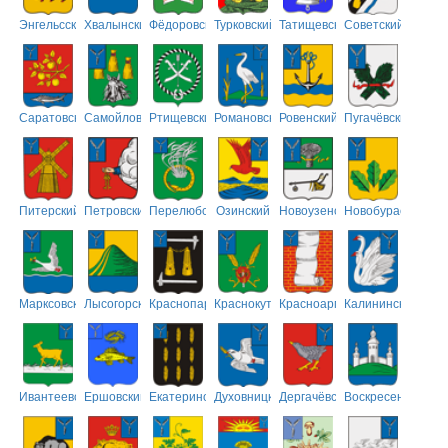
Энгельсский
Хвалынский
Фёдоровский
Турковский
Татищевский
Советский
Саратовский
Самойловский
Ртищевский
Романовский
Ровенский
Пугачёвский
Питерский
Петровский
Перелюбский
Озинский
Новоузенский
Новобурасский
Марксовский
Лысогорский
Краснопартизанский
Краснокутский
Красноармейский
Калининский
Ивантеевский
Ершовский
Екатериновский
Духовницкий
Дергачёвский
Воскресенский