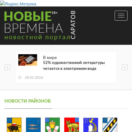
Toggl
navig
В мире
52% художественной литературы
читается в электронном виде
18.01.2016
НОВОСТИ РАЙОНОВ