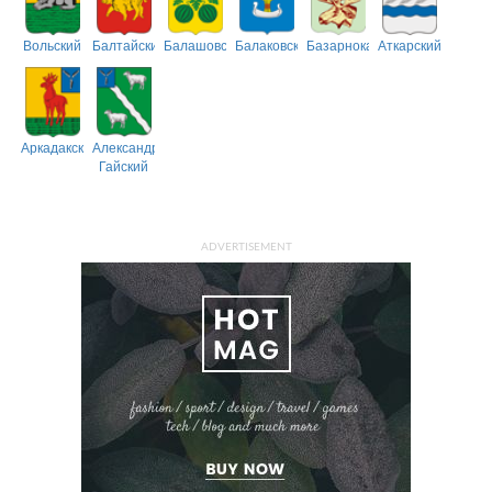
Вольский
Балтайский
Балашовский
Балаковский
Базарнокарабулакский
Аткарский
Аркадакский
Александрово-
Гайский
ADVERTISEMENT