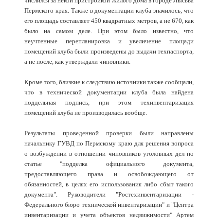
числился за некой пристройкой жилого дома в городе Лысьва
Пермского края. Также в документации клуба значилось, что
его площадь составляет 450 квадратных метров, а не 670, как
было на самом деле. При этом было известно, что
неучтенные перепланировка и увеличение площади
помещений клуба были произведены до выдачи техпаспорта,
а не после, как утверждали чиновники.
Кроме того, близкие к следствию источники также сообщали,
что в технической документации клуба была найдена
поддельная подпись, при этом техинвентаризация
помещений клуба не производилась вообще.
Результаты проведенной проверки были направлены
начальнику ГУВД по Пермскому краю для решения вопроса
о возбуждении в отношении чиновников уголовных дел по
статье "подделка официального документа,
предоставляющего права и освобождающего от
обязанностей, в целях его использования либо сбыт такого
документа". Руководители "Ростехинвентаризации -
Федерального бюро технической инвентаризации" и "Центра
инвентаризации и учета объектов недвижимости" Артем