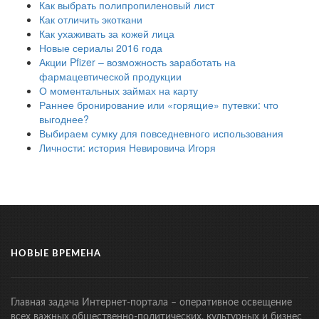
Как выбрать полипропиленовый лист
Как отличить экоткани
Как ухаживать за кожей лица
Новые сериалы 2016 года
Акции Pfizer – возможность заработать на
фармацевтической продукции
О моментальных займах на карту
Раннее бронирование или «горящие» путевки: что
выгоднее?
Выбираем сумку для повседневного использования
Личности: история Невировича Игоря
НОВЫЕ ВРЕМЕНА
Главная задача Интернет-портала – оперативное освещение
всех важных общественно-политических, культурных и бизнес