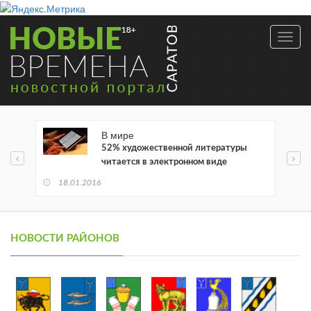
Toggl
navig
В мире
52% художественной литературы
читается в электронном виде
18.01.2016
НОВОСТИ РАЙОНОВ