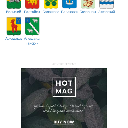
Вольский
Балтайский
Балашовский
Балаковский
Базарнокарабулакский
Аткарский
Аркадакский
Александрово-
Гайский
ADVERTISEMENT