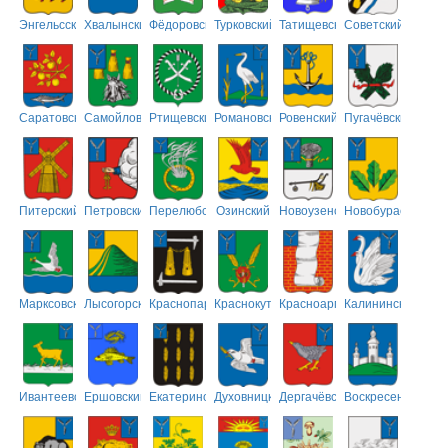
Энгельсский
Хвалынский
Фёдоровский
Турковский
Татищевский
Советский
Саратовский
Самойловский
Ртищевский
Романовский
Ровенский
Пугачёвский
Питерский
Петровский
Перелюбский
Озинский
Новоузенский
Новобурасский
Марксовский
Лысогорский
Краснопартизанский
Краснокутский
Красноармейский
Калининский
Ивантеевский
Ершовский
Екатериновский
Духовницкий
Дергачёвский
Воскресенский