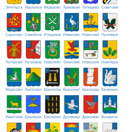
Энгельсский
Хвалынский
Фёдоровский
Турковский
Татищевский
Советский
Саратовский
Самойловский
Ртищевский
Романовский
Ровенский
Пугачёвский
Питерский
Петровский
Перелюбский
Озинский
Новоузенский
Новобурасский
Марксовский
Лысогорский
Краснопартизанский
Краснокутский
Красноармейский
Калининский
Ивантеевский
Ершовский
Екатериновский
Духовницкий
Дергачёвский
Воскресенский