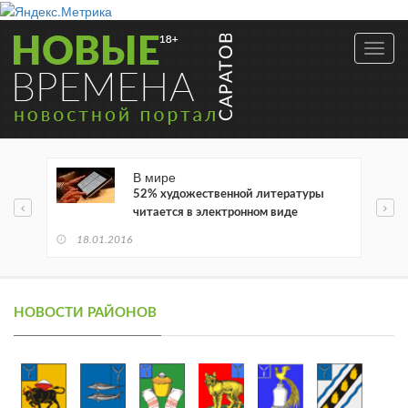
Toggl
navig
В мире
52% художественной литературы
читается в электронном виде
18.01.2016
НОВОСТИ РАЙОНОВ