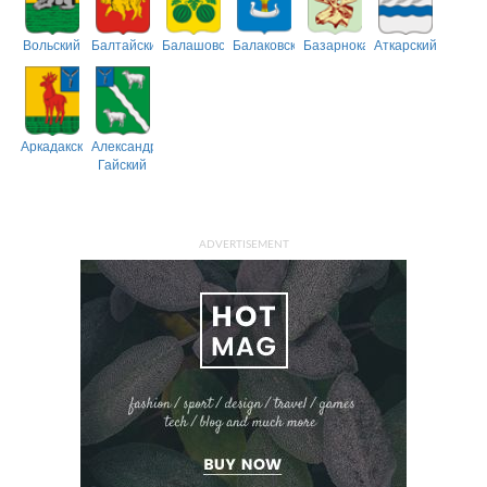
Вольский
Балтайский
Балашовский
Балаковский
Базарнокарабулакский
Аткарский
Аркадакский
Александрово-
Гайский
ADVERTISEMENT