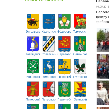
НОВОСТИ РАЙОНОВ
Первом
01.05.201
Первого
центру 
требова
Энгельсский
Хвалынский
Фёдоровский
Турковский
Татищевский
Советский
Саратовский
Самойловский
Ртищевский
Романовский
Ровенский
Пугачёвский
Питерский
Петровский
Перелюбский
Озинский