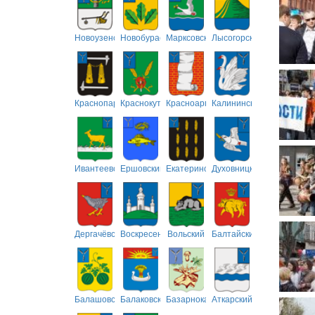
Новоузенский
Новобурасский
Марксовский
Лысогорский
Краснопартизанский
Краснокутский
Красноармейский
Калининский
Ивантеевский
Ершовский
Екатериновский
Духовницкий
Дергачёвский
Воскресенский
Вольский
Балтайский
Балашовский
Балаковский
Базарнокарабулакский
Аткарский