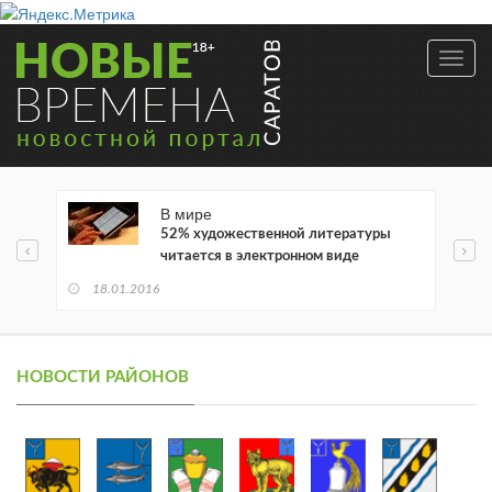
Toggl
navig
В мире
52% художественной литературы
читается в электронном виде
18.01.2016
НОВОСТИ РАЙОНОВ