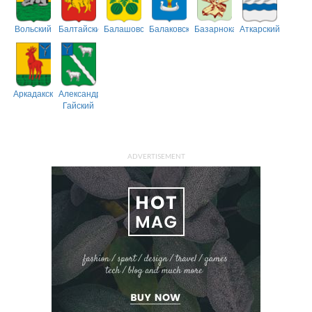
Вольский
Балтайский
Балашовский
Балаковский
Базарнокарабулакский
Аткарский
Аркадакский
Александрово-
Гайский
ADVERTISEMENT