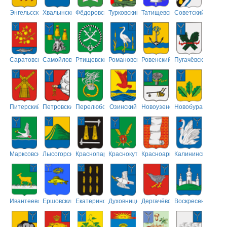
Энгельсский
Хвалынский
Фёдоровский
Турковский
Татищевский
Советский
Саратовский
Самойловский
Ртищевский
Романовский
Ровенский
Пугачёвский
Питерский
Петровский
Перелюбский
Озинский
Новоузенский
Новобурасский
Марксовский
Лысогорский
Краснопартизанский
Краснокутский
Красноармейский
Калининский
Ивантеевский
Ершовский
Екатериновский
Духовницкий
Дергачёвский
Воскресенский