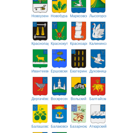
Новоузенский
Новобурасский
Марксовский
Лысогорский
Краснопартизанский
Краснокутский
Красноармейский
Калининский
Ивантеевский
Ершовский
Екатериновский
Духовницкий
Дергачёвский
Воскресенский
Вольский
Балтайский
Балашовский
Балаковский
Базарнокарабулакский
Аткарский