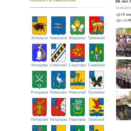
НОВОСТИ РАЙОНОВ
66 лет
12.05.201
<p>9 ма
<p><i>
Энгельсский
Хвалынский
Фёдоровский
Турковский
Татищевский
Советский
Саратовский
Самойловский
Ртищевский
Романовский
Ровенский
Пугачёвский
Питерский
Петровский
Перелюбский
Озинский