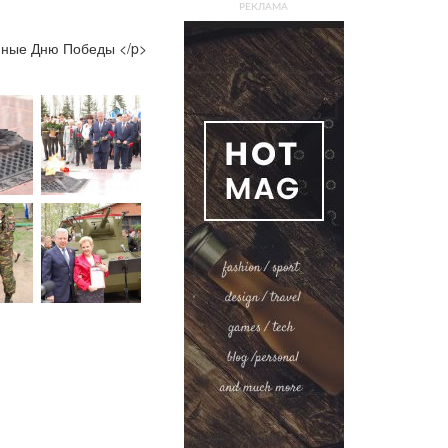
РЕКЛАМА
нные Дню Победы </p>