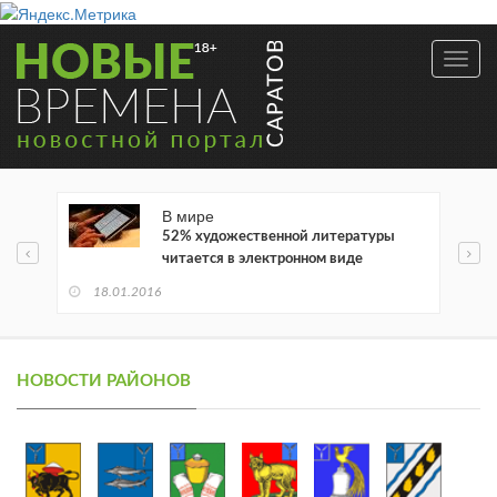
Toggl
navig
В мире
52% художественной литературы
читается в электронном виде
18.01.2016
НОВОСТИ РАЙОНОВ