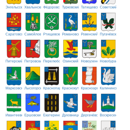
Энгельсский
Хвалынский
Фёдоровский
Турковский
Татищевский
Советский
Саратовский
Самойловский
Ртищевский
Романовский
Ровенский
Пугачёвский
Питерский
Петровский
Перелюбский
Озинский
Новоузенский
Новобурасский
Марксовский
Лысогорский
Краснопартизанский
Краснокутский
Красноармейский
Калининский
Ивантеевский
Ершовский
Екатериновский
Духовницкий
Дергачёвский
Воскресенский