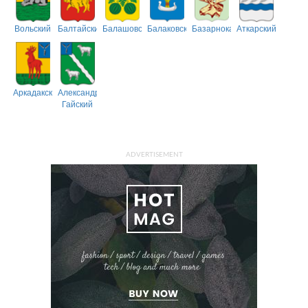
Вольский
Балтайский
Балашовский
Балаковский
Базарнокарабулакский
Аткарский
Аркадакский
Александрово-
Гайский
ADVERTISEMENT