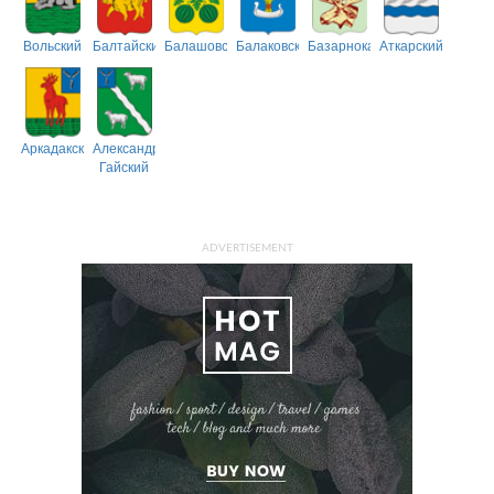
Вольский
Балтайский
Балашовский
Балаковский
Базарнокарабулакский
Аткарский
Аркадакский
Александрово-
Гайский
ADVERTISEMENT