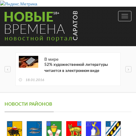
Toggl
navig
В мире
52% художественной литературы
читается в электронном виде
18.01.2016
НОВОСТИ РАЙОНОВ