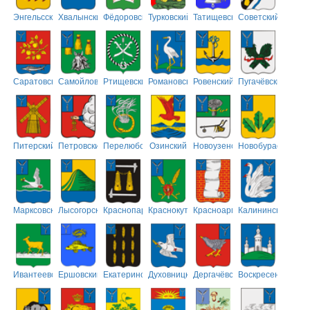
Энгельсский
Хвалынский
Фёдоровский
Турковский
Татищевский
Советский
Саратовский
Самойловский
Ртищевский
Романовский
Ровенский
Пугачёвский
Питерский
Петровский
Перелюбский
Озинский
Новоузенский
Новобурасский
Марксовский
Лысогорский
Краснопартизанский
Краснокутский
Красноармейский
Калининский
Ивантеевский
Ершовский
Екатериновский
Духовницкий
Дергачёвский
Воскресенский