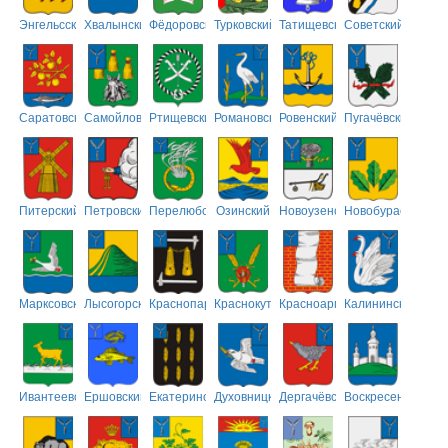
Энгельсский
Хвалынский
Фёдоровский
Турковский
Татищевский
Советский
Саратовский
Самойловский
Ртищевский
Романовский
Ровенский
Пугачёвский
Питерский
Петровский
Перелюбский
Озинский
Новоузенский
Новобурасский
Марксовский
Лысогорский
Краснопартизанский
Краснокутский
Красноармейский
Калининский
Ивантеевский
Ершовский
Екатериновский
Духовницкий
Дергачёвский
Воскресенский