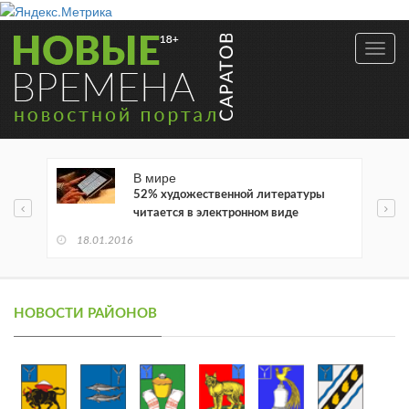
Toggl
navig
В мире
52% художественной литературы
читается в электронном виде
18.01.2016
НОВОСТИ РАЙОНОВ