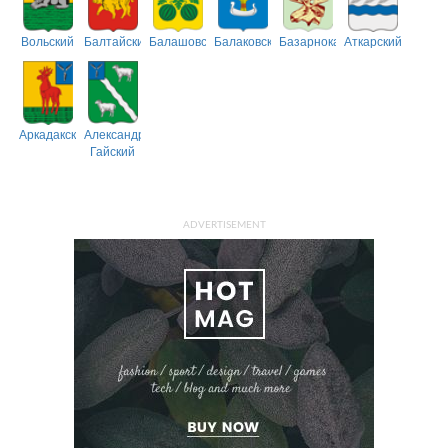
Вольский
Балтайский
Балашовский
Балаковский
Базарнокарабулакский
Аткарский
Аркадакский
Александрово-
Гайский
ADVERTISEMENT