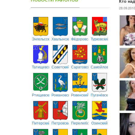
НОВОСТИ РАЙОНОВ
Кто на
28.09.201
Энгельсский
Хвалынский
Фёдоровский
Турковский
Татищевский
Советский
Саратовский
Самойловский
Ртищевский
Романовский
Ровенский
Пугачёвский
Питерский
Петровский
Перелюбский
Озинский