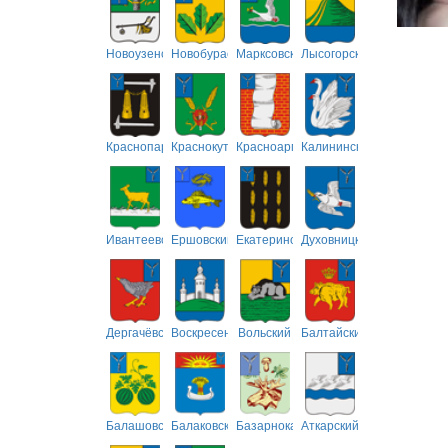
Новоузенский
Новобурасский
Марксовский
Лысогорский
Краснопартизанский
Краснокутский
Красноармейский
Калининский
Ивантеевский
Ершовский
Екатериновский
Духовницкий
Дергачёвский
Воскресенский
Вольский
Балтайский
Балашовский
Балаковский
Базарнокарабулакский
Аткарский