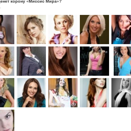
денет корону «Миссис Мира»?
0