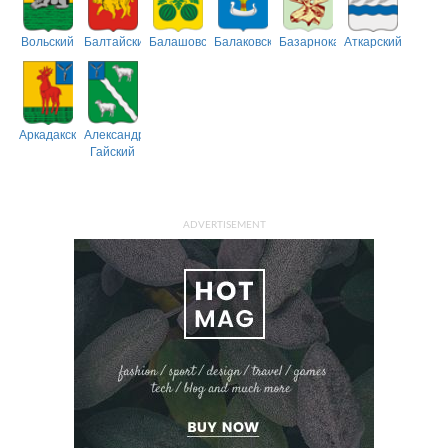
Вольский
Балтайский
Балашовский
Балаковский
Базарнокарабулакский
Аткарский
Аркадакский
Александрово-
Гайский
ADVERTISEMENT