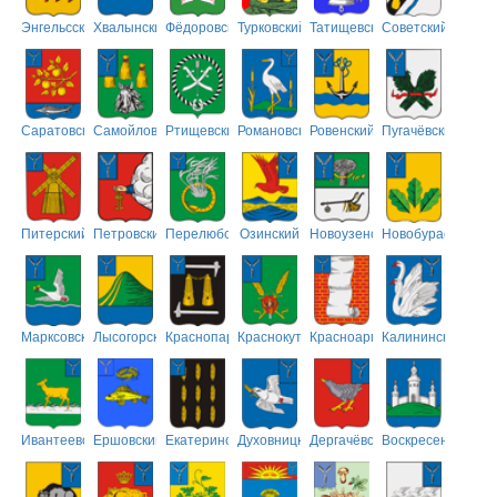
Энгельсский
Хвалынский
Фёдоровский
Турковский
Татищевский
Советский
Саратовский
Самойловский
Ртищевский
Романовский
Ровенский
Пугачёвский
Питерский
Петровский
Перелюбский
Озинский
Новоузенский
Новобурасский
Марксовский
Лысогорский
Краснопартизанский
Краснокутский
Красноармейский
Калининский
Ивантеевский
Ершовский
Екатериновский
Духовницкий
Дергачёвский
Воскресенский