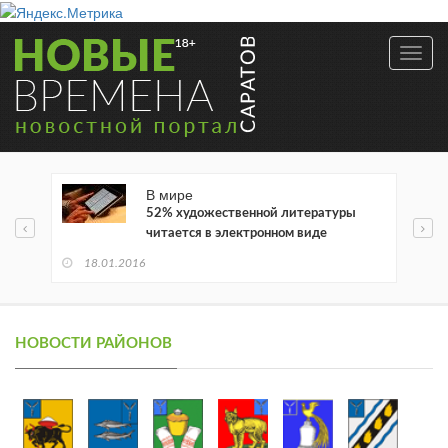
Toggl
navig
В мире
52% художественной литературы
читается в электронном виде
18.01.2016
НОВОСТИ РАЙОНОВ