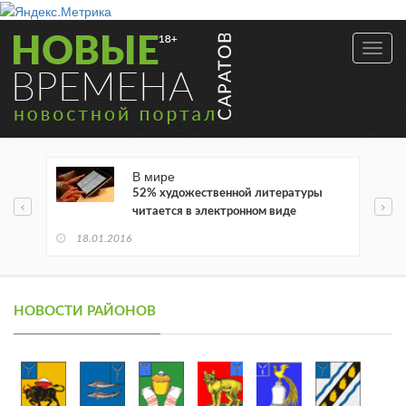
Toggl
navig
В мире
52% художественной литературы
читается в электронном виде
18.01.2016
НОВОСТИ РАЙОНОВ