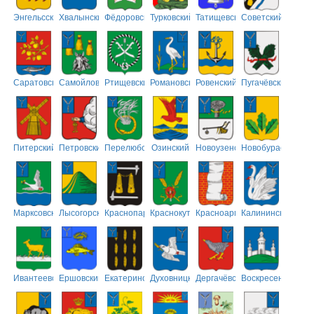
Энгельсский
Хвалынский
Фёдоровский
Турковский
Татищевский
Советский
Саратовский
Самойловский
Ртищевский
Романовский
Ровенский
Пугачёвский
Питерский
Петровский
Перелюбский
Озинский
Новоузенский
Новобурасский
Марксовский
Лысогорский
Краснопартизанский
Краснокутский
Красноармейский
Калининский
Ивантеевский
Ершовский
Екатериновский
Духовницкий
Дергачёвский
Воскресенский