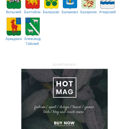
Вольский
Балтайский
Балашовский
Балаковский
Базарнокарабулакский
Аткарский
Аркадакский
Александрово-
Гайский
ADVERTISEMENT