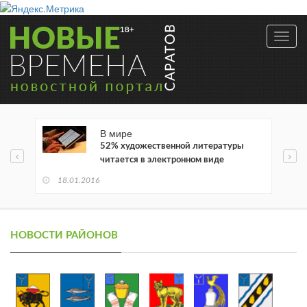
Toggl
navig
В мире
52% художественной литературы
читается в электронном виде
18.01.2016
НОВОСТИ РАЙОНОВ