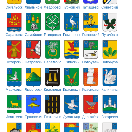
Энгельсский
Хвалынский
Фёдоровский
Турковский
Татищевский
Советский
Саратовский
Самойловский
Ртищевский
Романовский
Ровенский
Пугачёвский
Питерский
Петровский
Перелюбский
Озинский
Новоузенский
Новобурасский
Марксовский
Лысогорский
Краснопартизанский
Краснокутский
Красноармейский
Калининский
Ивантеевский
Ершовский
Екатериновский
Духовницкий
Дергачёвский
Воскресенский