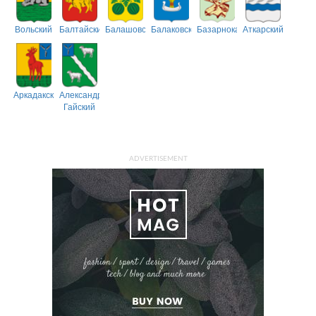
Вольский
Балтайский
Балашовский
Балаковский
Базарнокарабулакский
Аткарский
Аркадакский
Александрово-
Гайский
ADVERTISEMENT