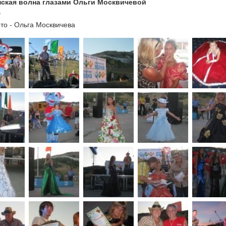
ская волна глазами Ольги Москвичевой
0
то - Ольга Москвичева