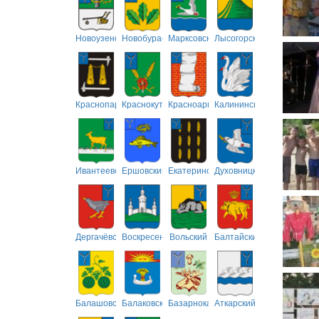
Новоузенский
Новобурасский
Марксовский
Лысогорский
Краснопартизанский
Краснокутский
Красноармейский
Калининский
Ивантеевский
Ершовский
Екатериновский
Духовницкий
Дергачёвский
Воскресенский
Вольский
Балтайский
Балашовский
Балаковский
Базарнокарабулакский
Аткарский