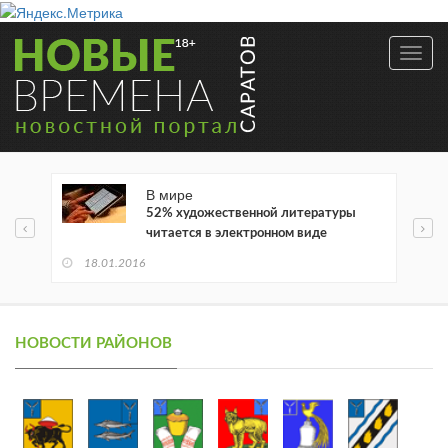
Toggl
navig
В мире
52% художественной литературы
читается в электронном виде
18.01.2016
НОВОСТИ РАЙОНОВ