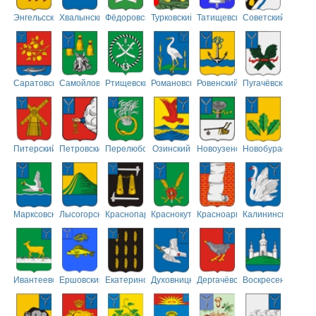
Энгельсский
Хвалынский
Фёдоровский
Турковский
Татищевский
Советский
Саратовский
Самойловский
Ртищевский
Романовский
Ровенский
Пугачёвский
Питерский
Петровский
Перелюбский
Озинский
Новоузенский
Новобурасский
Марксовский
Лысогорский
Краснопартизанский
Краснокутский
Красноармейский
Калининский
Ивантеевский
Ершовский
Екатериновский
Духовницкий
Дергачёвский
Воскресенский