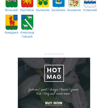
Вольский
Балтайский
Балашовский
Балаковский
Базарнокарабулакский
Аткарский
Аркадакский
Александрово-
Гайский
ADVERTISEMENT