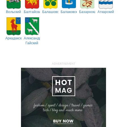
Вольский
Балтайский
Балашовский
Балаковский
Базарнокарабулакский
Аткарский
Аркадакский
Александрово-
Гайский
ADVERTISEMENT