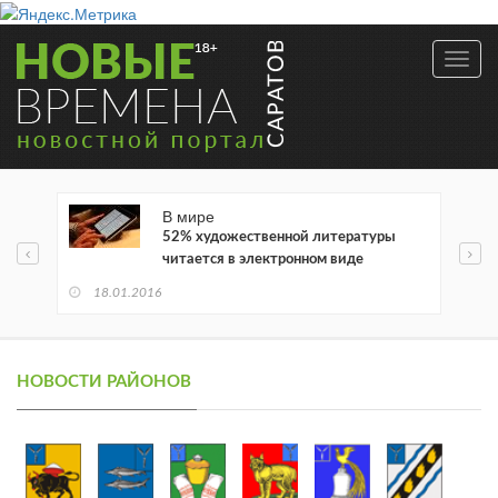
Toggl
navig
В мире
52% художественной литературы
читается в электронном виде
18.01.2016
НОВОСТИ РАЙОНОВ