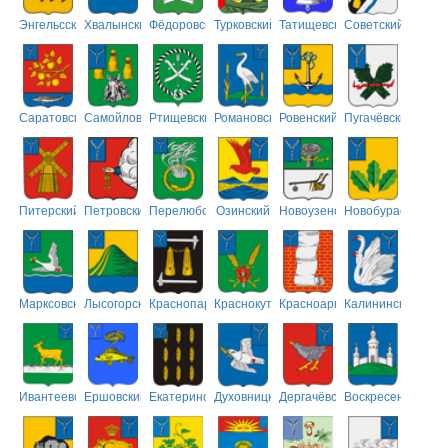
Энгельсский
Хвалынский
Фёдоровский
Турковский
Татищевский
Советский
Саратовский
Самойловский
Ртищевский
Романовский
Ровенский
Пугачёвский
Питерский
Петровский
Перелюбский
Озинский
Новоузенский
Новобурасский
Марксовский
Лысогорский
Краснопартизанский
Краснокутский
Красноармейский
Калининский
Ивантеевский
Ершовский
Екатериновский
Духовницкий
Дергачёвский
Воскресенский