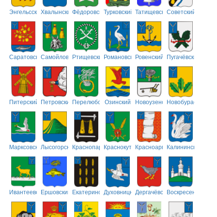
Энгельсский
Хвалынский
Фёдоровский
Турковский
Татищевский
Советский
Саратовский
Самойловский
Ртищевский
Романовский
Ровенский
Пугачёвский
Питерский
Петровский
Перелюбский
Озинский
Новоузенский
Новобурасский
Марксовский
Лысогорский
Краснопартизанский
Краснокутский
Красноармейский
Калининский
Ивантеевский
Ершовский
Екатериновский
Духовницкий
Дергачёвский
Воскресенский