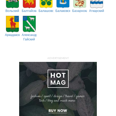
Вольский
Балтайский
Балашовский
Балаковский
Базарнокарабулакский
Аткарский
Аркадакский
Александрово-
Гайский
ADVERTISEMENT