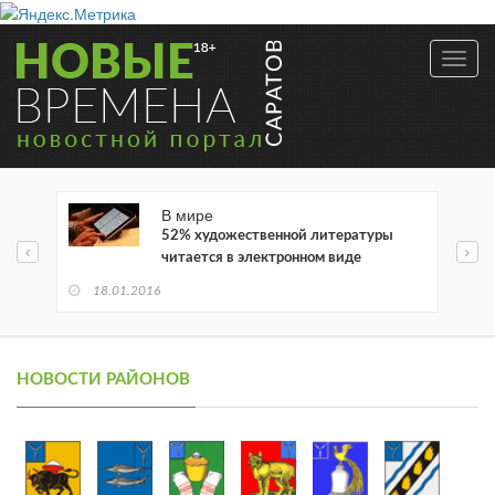
Toggl
navig
В мире
52% художественной литературы
читается в электронном виде
18.01.2016
НОВОСТИ РАЙОНОВ