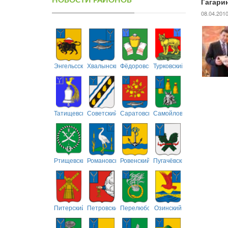
НОВОСТИ РАЙОНОВ
Гагари
08.04.201
Энгельсский
Хвалынский
Фёдоровский
Турковский
Татищевский
Советский
Саратовский
Самойловский
Ртищевский
Романовский
Ровенский
Пугачёвский
Питерский
Петровский
Перелюбский
Озинский