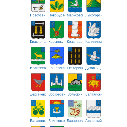
Новоузенский
Новобурасский
Марксовский
Лысогорский
Краснопартизанский
Краснокутский
Красноармейский
Калининский
Ивантеевский
Ершовский
Екатериновский
Духовницкий
Дергачёвский
Воскресенский
Вольский
Балтайский
Балашовский
Балаковский
Базарнокарабулакский
Аткарский