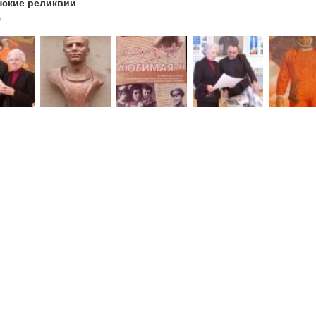
нские реликвии
0