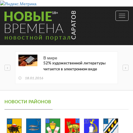
Toggl
navig
В мире
52% художественной литературы
читается в электронном виде
18.01.2016
НОВОСТИ РАЙОНОВ