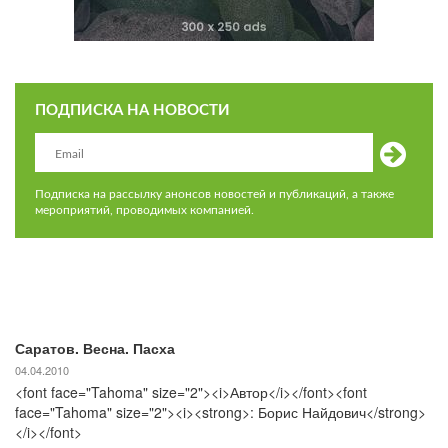
ПОДПИСКА НА НОВОСТИ
Подписка на рассылку анонсов новостей и публикаций, а также
мероприятий, проводимых компанией.
Саратов. Весна. Пасха
04.04.2010
<font face="Tahoma" size="2"><i>Автор</i></font><font
face="Tahoma" size="2"><i><strong>: Борис Найдович</strong>
</i></font>