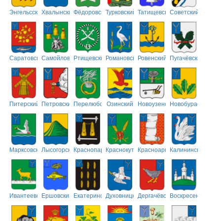
Энгельсский
Хвалынский
Фёдоровский
Турковский
Татищевский
Советский
Саратовский
Самойловский
Ртищевский
Романовский
Ровенский
Пугачёвский
Питерский
Петровский
Перелюбский
Озинский
Новоузенский
Новобурасский
Марксовский
Лысогорский
Краснопартизанский
Краснокутский
Красноармейский
Калининский
Ивантеевский
Ершовский
Екатериновский
Духовницкий
Дергачёвский
Воскресенский