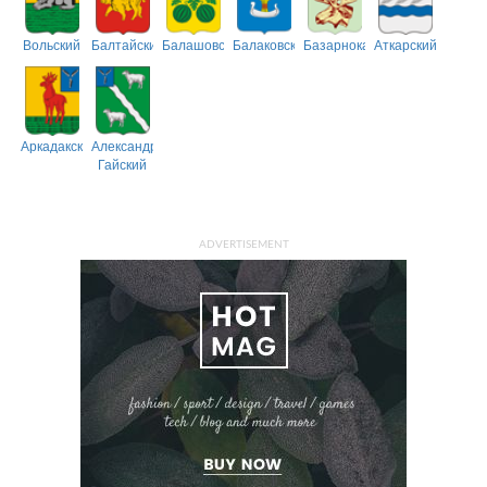
Вольский
Балтайский
Балашовский
Балаковский
Базарнокарабулакский
Аткарский
Аркадакский
Александрово-
Гайский
ADVERTISEMENT