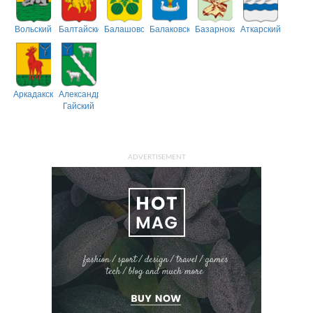
Вольский
Балтайский
Балашовский
Балаковский
Базарнокарабулакский
Аткарский
Аркадакский
Александрово-
Гайский
ADVERTISEMENT