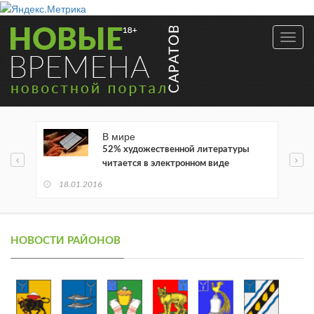
Toggl
navig
В мире
52% художественной литературы
читается в электронном виде
18.01.2016
НОВОСТИ РАЙОНОВ