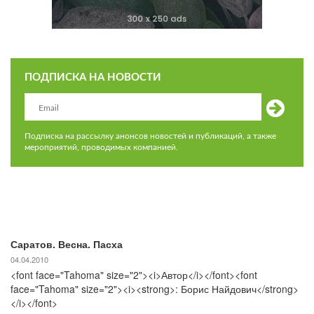
ПОДПИСКА НА НОВОСТИ
Подписка на рассылку анонсов новостей и публикаций, а также
мероприятий, проводимых компанией.
Саратов. Весна. Пасха
04.04.2010
<font face="Tahoma" size="2"><i>Автор</i></font><font
face="Tahoma" size="2"><i><strong>: Борис Найдович</strong>
</i></font>