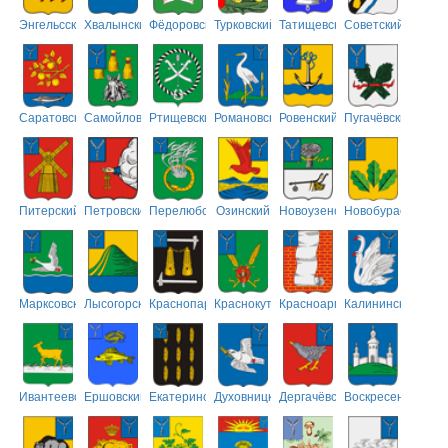
Энгельсский
Хвалынский
Фёдоровский
Турковский
Татищевский
Советский
Саратовский
Самойловский
Ртищевский
Романовский
Ровенский
Пугачёвский
Питерский
Петровский
Перелюбский
Озинский
Новоузенский
Новобурасский
Марксовский
Лысогорский
Краснопартизанский
Краснокутский
Красноармейский
Калининский
Ивантеевский
Ершовский
Екатериновский
Духовницкий
Дергачёвский
Воскресенский