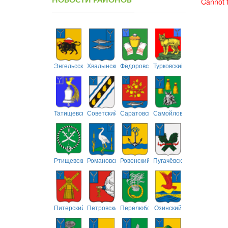
НОВОСТИ РАЙОНОВ
Cannot f
Энгельсский
Хвалынский
Фёдоровский
Турковский
Татищевский
Советский
Саратовский
Самойловский
Ртищевский
Романовский
Ровенский
Пугачёвский
Питерский
Петровский
Перелюбский
Озинский