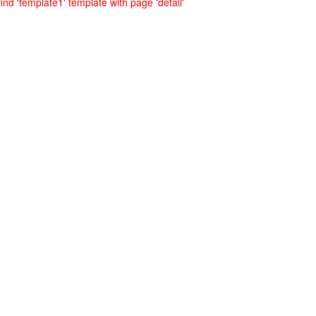
ind 'template1' template with page 'detail'