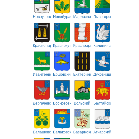
Новоузенский
Новобурасский
Марксовский
Лысогорский
Краснопартизанский
Краснокутский
Красноармейский
Калининский
Ивантеевский
Ершовский
Екатериновский
Духовницкий
Дергачёвский
Воскресенский
Вольский
Балтайский
Балашовский
Балаковский
Базарнокарабулакский
Аткарский