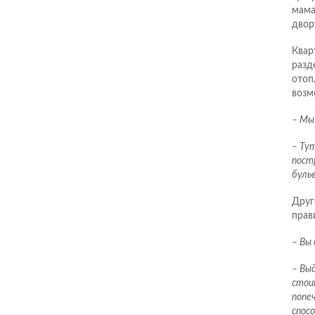
мама
двор
Квар
разд
отоп
возм
– Мы
– Тут
постр
буль
Друг
прав
– Вы 
– Выд
стои
попе
спос