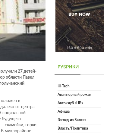
РУБРИКИ
получили 27 детей-
тор области Павел
опольчанский
Hi-Tech
Авантюрный роман
сположен в
Автоклуб «НВ»
 далеко от центра
Афиша
й социальной
е будущего
Взгляд из Балтая
– скамейки, горки,
Власть/Политика
 В микрорайоне