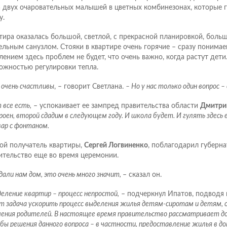
 двух очаровательных малышей в цветных комбинезонах, которые г
у.
тира оказалась большой, светлой, с прекрасной планировкой, больш
ельным санузлом. Стояки в квартире очень горячие – сразу понимае
лением здесь проблем не будет, что очень важно, когда растут дети.
ожностью регулировки тепла.
 очень счастливы
, – говорит Светлана.
– Но у нас только один вопрос –
 все есть,
– успокаивает ее зампред правительства области
Дмитри
оен, второй сдадим в следующем году. И школа будет. И гулять здесь е
вар с фонтаном.
ой получатель квартиры,
Сергей Логвиненко
, поблагодарил губерна
ительство еще во время церемонии.
дали нам дом, это очень много значит,
– сказал он.
еление квартир – процесс непростой,
– подчеркнул Ипатов, подводя 
т задача ускорить процесс выделения жилья детям-сиротам и детям, 
чения родителей. В настоящее время правительство рассматривает 
обы решения данного вопроса – в частности, предоставление жилья в д