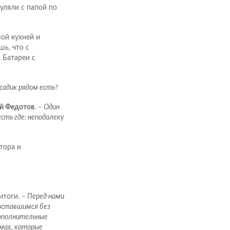
уляли с папой по
ой кухней и
шь, что с
 Батареи с
 садик рядом есть?
й Федотов
.
– Один
сть где: неподалеку
тора и
итоги.
– Перед нами
оставшимся без
дополнительные
омах, которые