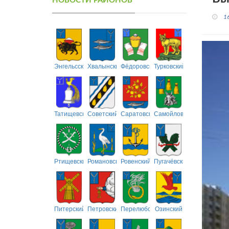
НОВОСТИ РАЙОНОВ
1
Энгельсский
Хвалынский
Фёдоровский
Турковский
Татищевский
Советский
Саратовский
Самойловский
Ртищевский
Романовский
Ровенский
Пугачёвский
Питерский
Петровский
Перелюбский
Озинский