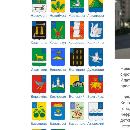
Новоузенский
Новобурасский
Марксовский
Лысогорский
Краснопартизанский
Краснокутский
Красноармейский
Калининский
Ивантеевский
Ершовский
Екатериновский
Духовницкий
Новы
сиро
Ипат
проез
Дергачёвский
Воскресенский
Вольский
Балтайский
Новы
Киро
горо
инфр
детс
Балашовский
Балаковский
Базарнокарабулакский
Аткарский
песо