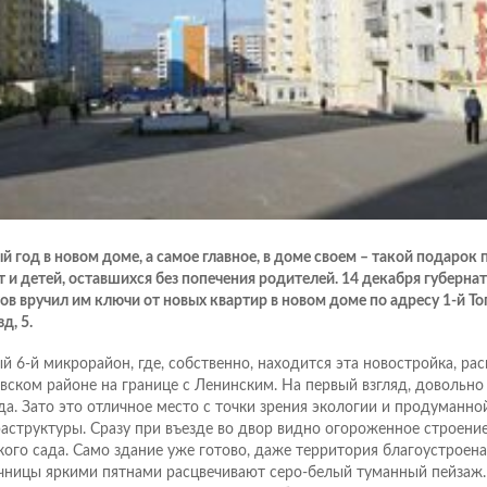
й год в новом доме, а самое главное, в доме своем – такой подарок 
т и детей, оставшихся без попечения родителей. 14 декабря губерна
ов вручил им ключи от новых квартир в новом доме по адресу 1-й Т
д, 5.
й 6-й микрорайон, где, собственно, находится эта новостройка, ра
вском районе на границе с Ленинским. На первый взгляд, довольно
да. Зато это отличное место с точки зрения экологии и продуманно
аструктуры. Сразу при въезде во двор видно огороженное строени
кого сада. Само здание уже готово, даже территория благоустроена 
чницы яркими пятнами расцвечивают серо-белый туманный пейзаж.