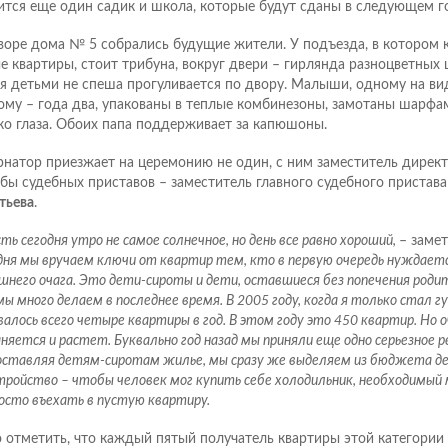
ится еще один садик и школа, которые будут сданы в следующем г
воре дома № 5 собрались будущие жители. У подъезда, в котором к
е квартиры, стоит трибуна, вокруг двери – гирлянда разноцветных 
я детьми не спеша прогуливается по двору. Малыши, одному на вид
ому – года два, упакованы в теплые комбинезоны, замотаны шарфам
ко глаза. Обоих папа поддерживает за капюшоны.
рнатор приезжает на церемонию не один, с ним заместитель дирек
бы судебных приставов – заместитель главного судебного пристав
тьева
.
ть сегодня утро не самое солнечное, но день все равно хороший,
– заме
дня мы вручаем ключи от квартир тем, кто в первую очередь нуждает
шнего очага. Это дети-сироты и дети, оставшиеся без попечения родит
ы много делаем в последнее время. В 2005 году, когда я только стал 
алось всего четыре квартиры в год. В этом году это 450 квартир. Но 
няется и растет. Буквально год назад мы приняли еще одно серьезное р
оставляя детям-сиротам жилье, мы сразу же выделяем из бюджета де
тройство – чтобы человек мог купить себе холодильник, необходимый
росто въехать в пустую квартиру.
 отметить, что каждый пятый получатель квартиры этой категории 