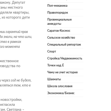
закону. Депутат
Поп-механика
ганы местного
ыделяли квартиры,
Правопорядок
, из которого дети
Провинциальные
анекдоты
Саратов-Космос
нии гарантий прав
а знали, на что шли,
Сельское хозяйство
ство в рамках
Специальный репортаж
того момента
Спорт
Стройка/Недвижимость
ржественное
Точки над Ё
изводства по
Чему не учит история
Шахматы
через год не будет,
вляться тем, кто в
Школа злословия
Экономика/Бизнес
 новостройки,
ригласила
ам. Светлана –