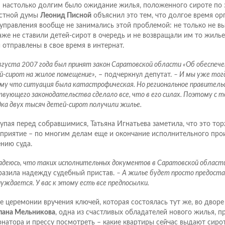
– настолько долгим было ожидание жилья, положенного сироте по 
стной думы
Леонид Писной
объяснил это тем, что долгое время ор
управления вообще не занимались этой проблемой: не только не в
аже не ставили детей-сирот в очередь и не возвращали им то жилье
 отправлены в свое время в интернат.
августа 2007 года был принят закон Саратовской области «Об обеспече
й-сирот на жилое помещение»,
– подчеркнул депутат.
– И мы уже тогд
му что ситуация была катастрофическая. Но региональное правитель
твующего законодательства сделало все, что в его силах. Поэтому с 
дка двух тысяч детей-сирот получили жилье.
упая перед собравшимися, Татьяна Игнатьева заметила, что это то
приятие – по многим делам еще и окончание исполнительного про
нию суда.
надеюсь, что таких исполнительных документов в Саратовской области 
разила надежду судебный пристав.
– А жилье будет просто предоста
уждается. У вас к этому есть все предпосылки.
е церемонии вручения ключей, которая состоялась тут же, во дворе
лана Мельникова
, одна из счастливых обладателей нового жилья, п
рнатора и прессу посмотреть – какие квартиры сейчас выдают сирот