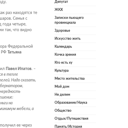
оду.
Депутат
ЖКХ
ак раз находятся те
Записки пьющего
шаров. Семья с
провинциала
 года четыре,
и так, что видно
Здоровье
Искусство жить
тора Федеральной
Календарь
а РФ
Татьяна
Кочка зрения
Кто есть ху
тил
Павел Ипатов
.
–
Культура
ся в тепле
Место жительства
елей. Надо сказать,
губернатором,
Мой дом
очередность
Не делим
ешение:
Образование/Наука
ньги на
 минимум мебели, а
Общество
Отдых/Путешествия
получил ее через
Память/История