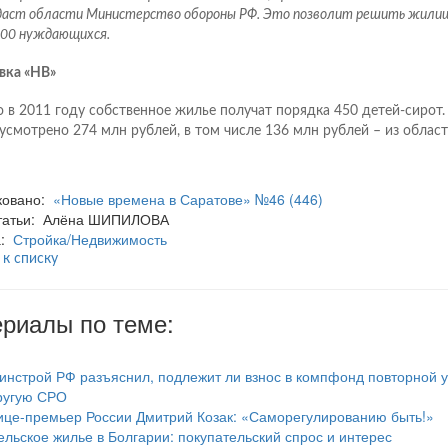
даст области Министерство обороны РФ. Это позволит решить жилищ
700 нуждающихся.
вка «НВ»
о в 2011 году собственное жилье получат порядка 450 детей-сирот.
усмотрено 274 млн рублей, в том числе 136 млн рублей – из облас
ковано:
«Новые времена в Саратове» №46 (446)
статьи: Алёна ШИПИЛОВА
а:
Стройка/Недвижимость
 к списку
риалы по теме:
инстрой РФ разъяснил, подлежит ли взнос в компфонд повторной у
ругую СРО
ице-премьер России Дмитрий Козак: «Саморегулированию быть!»
ельское жилье в Болгарии: покупательский спрос и интерес