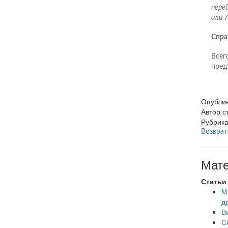
пере
или 
Спра
Всег
пред
Опубли
Автор 
Рубрик
Возврат
Мате
Статьи
М
д
В
С