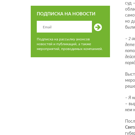
суд 
обла
ПОДПИСКА НА НОВОСТИ
само
но д
были
– 2 
Подписка на рассылку анонсов
новостей и публикаций, а также
дете
мероприятий, проводимых компанией.
пото
дейс
поря
Выст
меро
реше
– Я 
– вы
нем н
Посл
Свет
губе