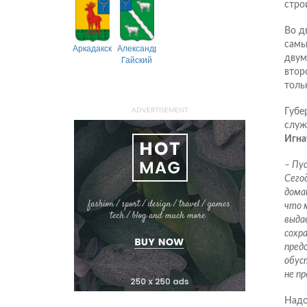
стро
Во д
самы
Аркадакский
Александрово-
Гайский
двум
втор
толь
ADVERTISEMENT
Губе
служ
Игна
– Пус
Сего
дома
что м
выдав
сохра
пред
обус
не п
Надо