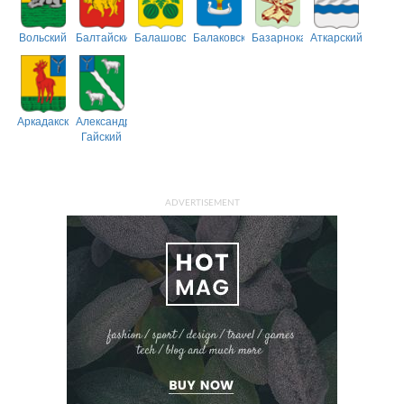
Вольский
Балтайский
Балашовский
Балаковский
Базарнокарабулакский
Аткарский
Аркадакский
Александрово-
Гайский
ADVERTISEMENT