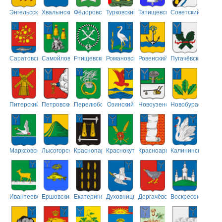
Энгельсский
Хвалынский
Фёдоровский
Турковский
Татищевский
Советский
Саратовский
Самойловский
Ртищевский
Романовский
Ровенский
Пугачёвский
Питерский
Петровский
Перелюбский
Озинский
Новоузенский
Новобурасский
Марксовский
Лысогорский
Краснопартизанский
Краснокутский
Красноармейский
Калининский
Ивантеевский
Ершовский
Екатериновский
Духовницкий
Дергачёвский
Воскресенский