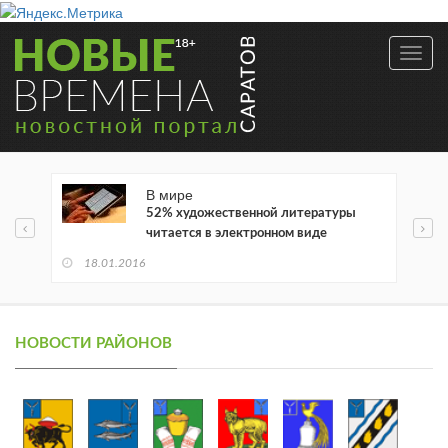
Toggl
navig
В мире
52% художественной литературы
читается в электронном виде
18.01.2016
НОВОСТИ РАЙОНОВ