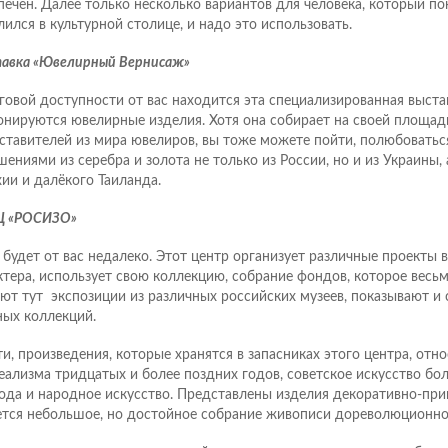
печен. Далее только несколько вариантов для человека, который по
лился в культурной столице, и надо это использовать.
авка «Ювелирный Вернисаж»
говой доступности от вас находится эта специализированная выстав
онируются ювелирные изделия. Хотя она собирает на своей площа
ставителей из мира ювелиров, вы тоже можете пойти, полюбовать
шениями из серебра и золота не только из России, но и из Украины,
хии и далёкого Таиланда.
Ц «РОСИЗО»
 будет от вас недалеко. Этот центр организует различные проекты 
ктера, использует свою коллекцию, собрание фондов, которое весь
ют тут экспозиции из различных российских музеев, показывают и 
ных коллекций.
ти, произведения, которые хранятся в запасниках этого центра, отно
еализма тридцатых и более поздних годов, советское искусство бо
ода и народное искусство. Представлены изделия декоративно-при
тся небольшое, но достойное собрание живописи дореволюционной