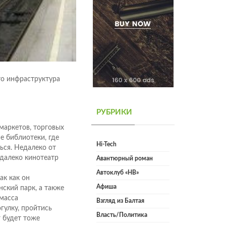
то инфраструктура
РУБРИКИ
маркетов, торговых
е библиотеки, где
Hi-Tech
ься. Недалеко от
далеко кинотеатр
Авантюрный роман
Автоклуб «НВ»
так как он
Афиша
ский парк, а также
масса
Взгляд из Балтая
гулку, пройтись
Власть/Политика
 будет тоже