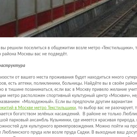
 вы решили поселиться в общежитии возле метро «Текстильщики», 
о района Москвы вас не подведёт.
аструктура
изости от вашего места проживания будет находиться много супер
ров, есть аптеки, поликлиники, больницы. Найдёте вы в своём район
о в тишине позаниматься, если вас в Москву привело желание учит
ции метро расположен спортивный культурный центр «Москвич», не
названием «Молодежный». Если вы предпочли другим вариантам
житий в Москве метро Текстильщики
, то выбор вас не разочарует, 
чается богатством зелёных насаждений. В районе не только Люблин
шой парковый ансамбль Кузьминки, где имеется красивая природа, 
ожностей для культурного времяпровождения. Можно пойти на про
е Люблинского пруда или возле пруда Садки. В выходные ваш досуг