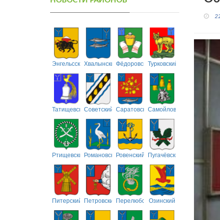
НОВОСТИ РАЙОНОВ
2
Энгельсский
Хвалынский
Фёдоровский
Турковский
Татищевский
Советский
Саратовский
Самойловский
Ртищевский
Романовский
Ровенский
Пугачёвский
Питерский
Петровский
Перелюбский
Озинский