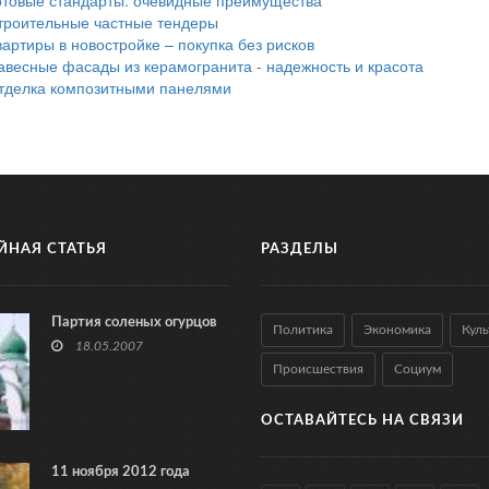
троительные частные тендеры
вартиры в новостройке – покупка без рисков
авесные фасады из керамогранита - надежность и красота
тделка композитными панелями
ЙНАЯ СТАТЬЯ
РАЗДЕЛЫ
Партия соленых огурцов
Политика
Экономика
Куль
18.05.2007
Происшествия
Социум
ОСТАВАЙТЕСЬ НА СВЯЗИ
11 ноября 2012 года