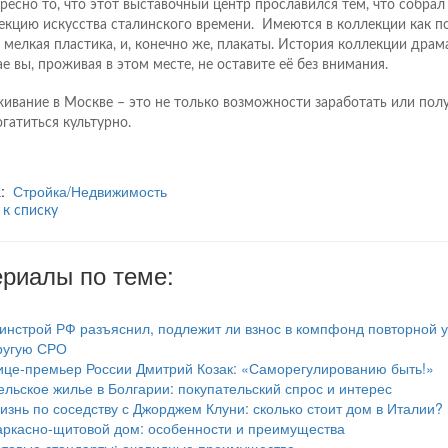
ресно то, что этот выставочный центр прославился тем, что собра
екцию искусства сталинского времени. Имеются в коллекции как по
и мелкая пластика, и, конечно же, плакаты. История коллекции драм
ае вы, проживая в этом месте, не оставите её без внимания.
ивание в Москве – это не только возможности заработать или полу
огатиться культурно.
а:
Стройка/Недвижимость
 к списку
риалы по теме:
инстрой РФ разъяснил, подлежит ли взнос в компфонд повторной у
ругую СРО
ице-премьер России Дмитрий Козак: «Саморегулированию быть!»
ельское жилье в Болгарии: покупательский спрос и интерес
изнь по соседству с Джорджем Клуни: сколько стоит дом в Италии?
аркасно-щитовой дом: особенности и преимущества
отовые стандарты: очевидные преимущества