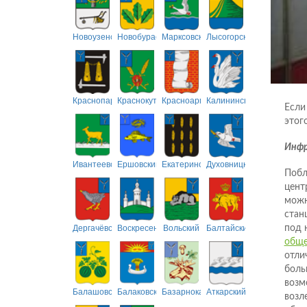
Новоузенский
Новобурасский
Марксовский
Лысогорский
Краснопартизанский
Краснокутский
Красноармейский
Калининский
Если
этог
Инфр
Ивантеевский
Ершовский
Екатериновский
Духовницкий
Побл
цент
можн
стан
Дергачёвский
Воскресенский
Вольский
Балтайский
под 
обще
отли
боль
возм
Балашовский
Балаковский
Базарнокарабулакский
Аткарский
возл