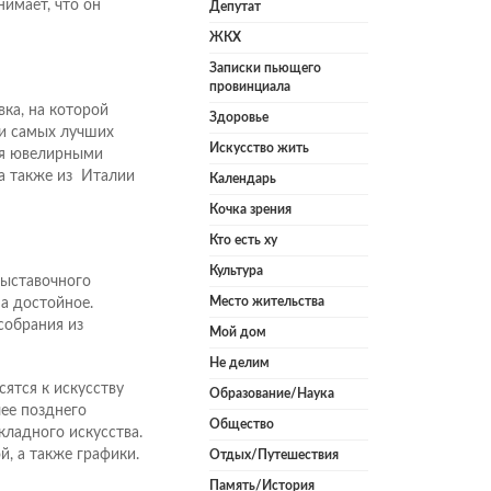
нимает, что он
Депутат
ЖКХ
Записки пьющего
провинциала
ка, на которой
Здоровье
ди самых лучших
Искусство жить
ся ювелирными
 а также из Италии
Календарь
Кочка зрения
Кто есть ху
Культура
выставочного
Место жительства
ма достойное.
собрания из
Мой дом
Не делим
сятся к искусству
Образование/Наука
лее позднего
Общество
кладного искусства.
, а также графики.
Отдых/Путешествия
Память/История