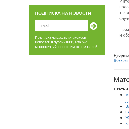
Инте
колл
так 
ПОДПИСКА НА НОВОСТИ
случ
Прож
и об
Подписка на рассылку анонсов
новостей и публикаций, а также
мероприятий, проводимых компанией.
Рубрик
Возврат
Мате
Статьи
М
д
В
С
Ж
К
Г