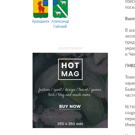
обес
посе
Выст
Аркадакский
Александрово-
Гайский
В ша
эксп
пред
укра
ADVERTISEMENT
и Че
ГМВ
Тоже
хара
Быва
част
Кста
соцр
пери
Имее