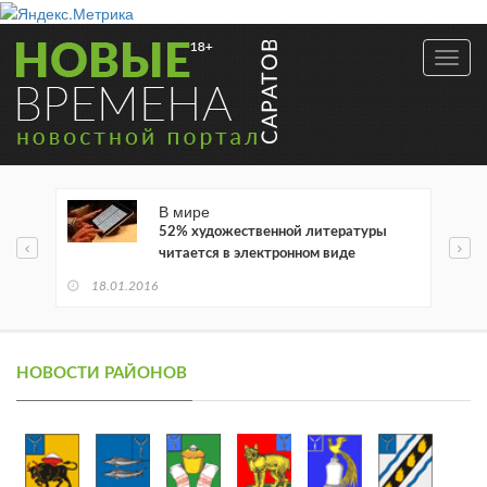
Toggl
navig
В мире
52% художественной литературы
читается в электронном виде
18.01.2016
НОВОСТИ РАЙОНОВ