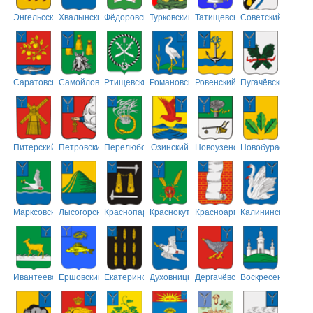
Энгельсский
Хвалынский
Фёдоровский
Турковский
Татищевский
Советский
Саратовский
Самойловский
Ртищевский
Романовский
Ровенский
Пугачёвский
Питерский
Петровский
Перелюбский
Озинский
Новоузенский
Новобурасский
Марксовский
Лысогорский
Краснопартизанский
Краснокутский
Красноармейский
Калининский
Ивантеевский
Ершовский
Екатериновский
Духовницкий
Дергачёвский
Воскресенский