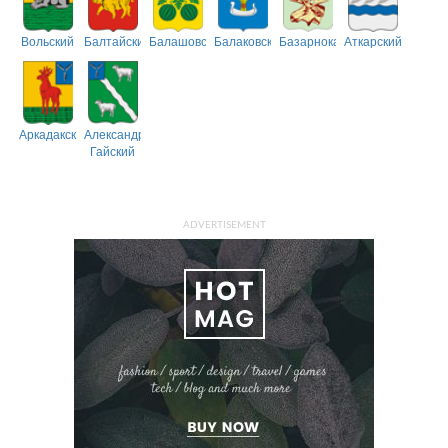
Вольский
Балтайский
Балашовский
Балаковский
Базарнокарабулакский
Аткарский
Аркадакский
Александрово-
Гайский
ADVERTISEMENT