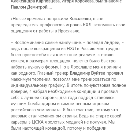
Александра Карповцева, Игоря Королева, был знаком с
Павлом Демитрой….
«Новые времена» попросили
Коваленко
, ныне
председателя профсоюзов игроков КХЛ, вспомнить свои
ощущения от работы в Ярославле.
– Воспоминания самые наилучшие, – поведал Андрей, –
ведь после возвращения из НХЛ в Россию мне трудно
было приспособиться к местным реалиям, к стилю
хоккея, к размерам площадок, нелегко было быстро
набрать нужную форму. Но в Ярославле меня приняли
как родного. Главный тренер
Владимир Вуйтек
проявил
максимум терпения, позволяя мне тренироваться по
индивидуальному графику. В итоге, почувствовав полное
доверие, я набрал необходимые кондиции и проявил
себя с лучшей стороны, два года подряд становясь
лучшим бомбардиром и самым ценным игроком
российского чемпионата. Я был счастлив, потому что
впервые стал чемпионом страны. Ведь на старте своей
карьеры в ЦСКА я золотых медалей не получал. Мы
были настоящей командой, потому и победили!