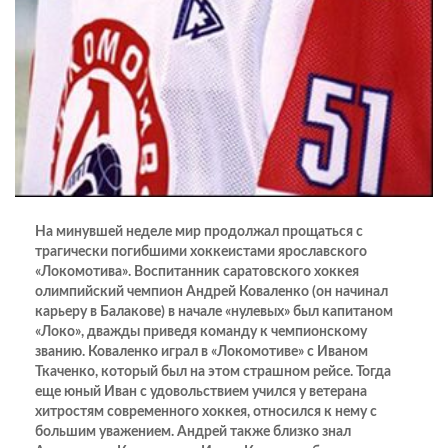
На минувшей неделе мир продолжал прощаться с
трагически погибшими хоккеистами ярославского
«Локомотива». Воспитанник саратовского хоккея
олимпийский чемпион Андрей Коваленко (он начинал
карьеру в Балакове) в начале «нулевых» был капитаном
«Локо», дважды приведя команду к чемпионскому
званию. Коваленко играл в «Локомотиве» с Иваном
Ткаченко, который был на этом страшном рейсе. Тогда
еще юный Иван с удовольствием учился у ветерана
хитростям современного хоккея, относился к нему с
большим уважением. Андрей также близко знал