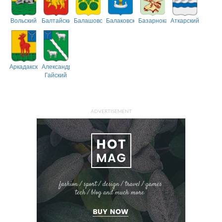
Вольский
Балтайский
Балашовский
Балаковский
Базарнокарабулакский
Аткарский
Аркадакский
Александрово-
Гайский
ADVERTISEMENT