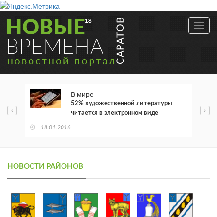
Toggl
navig
В мире
52% художественной литературы
читается в электронном виде
18.01.2016
НОВОСТИ РАЙОНОВ