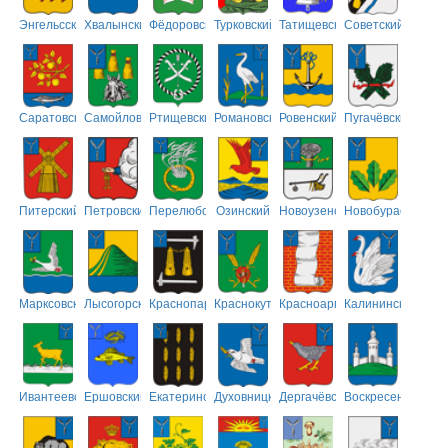
Энгельсский
Хвалынский
Фёдоровский
Турковский
Татищевский
Советский
Саратовский
Самойловский
Ртищевский
Романовский
Ровенский
Пугачёвский
Питерский
Петровский
Перелюбский
Озинский
Новоузенский
Новобурасский
Марксовский
Лысогорский
Краснопартизанский
Краснокутский
Красноармейский
Калининский
Ивантеевский
Ершовский
Екатериновский
Духовницкий
Дергачёвский
Воскресенский