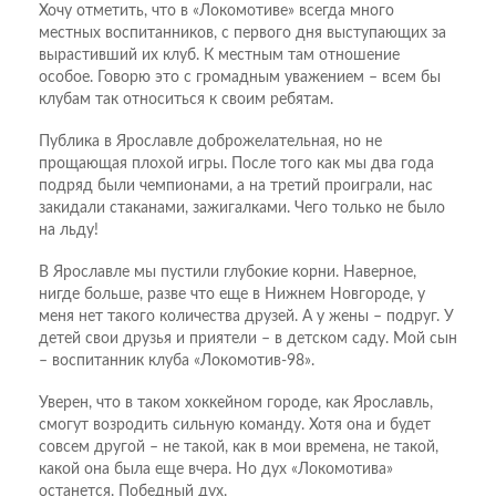
Хочу отметить, что в «Локомотиве» всегда много
местных воспитанников, с первого дня выступающих за
вырастивший их клуб. К местным там отношение
особое. Говорю это с громадным уважением – всем бы
клубам так относиться к своим ребятам.
Публика в Ярославле доброжелательная, но не
прощающая плохой игры. После того как мы два года
подряд были чемпионами, а на третий проиграли, нас
закидали стаканами, зажигалками. Чего только не было
на льду!
В Ярославле мы пустили глубокие корни. Наверное,
нигде больше, разве что еще в Нижнем Новгороде, у
меня нет такого количества друзей. А у жены – подруг. У
детей свои друзья и приятели – в детском саду. Мой сын
– воспитанник клуба «Локомотив-98».
Уверен, что в таком хоккейном городе, как Ярославль,
смогут возродить сильную команду. Хотя она и будет
совсем другой – не такой, как в мои времена, не такой,
какой она была еще вчера. Но дух «Локомотива»
останется. Победный дух.